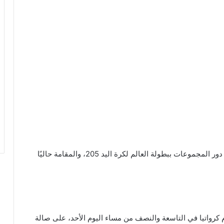
يلتقي منتخب مصر مع كرواتيا، في الجولة الختامية من دور المجموعات ببطولة العالم لكرة اليد 205، والمقامة حاليًا
 كرواتيا في التاسعة والنصف من مساء اليوم الأحد، على صالة