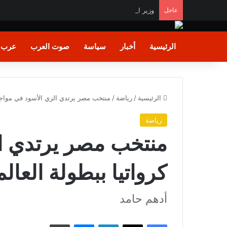
عاجل
وزير الشباب والرياضة يشيد بالأداء البطولي لمنتخب ناشئا
الرئيسية
أخبار
سياسة
صوت العرب
عرب و
الرئيسية
/
رياضة
/
منتخب مصر يرتدي الزي الأسود في مواجهة 
رياضة
منتخب مصر يرتدي ال
كرواتيا ببطولة العالم
أدهم حامد
فيسبوك
X
لينكدإن
ماسنجر
طباعة