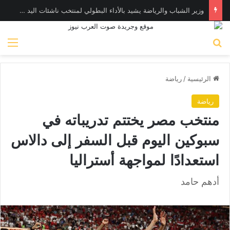
وزير الشباب والرياضة يشيد بالأداء البطولي لمنتخب ناشئات اليد في مونديال العالم
بحث عن
الق
الرئيسية
/
رياضة
رياضة
منتخب مصر يختتم تدريباته في
سبوكين اليوم قبل السفر إلى دالاس
استعدادًا لمواجهة أستراليا
أدهم حامد