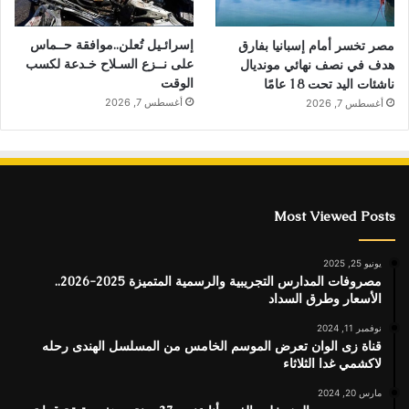
إسرائـيل تُعلن..موافقة حــماس
مصر تخسر أمام إسبانيا بفارق
على نــزع السـلاح خـدعة لكسب
هدف في نصف نهائي مونديال
الوقت
ناشئات اليد تحت 18 عامًا
أغسطس 7, 2026
أغسطس 7, 2026
Most Viewed Posts
يونيو 25, 2025
مصروفات المدارس التجريبية والرسمية المتميزة 2025-2026..
الأسعار وطرق السداد
نوفمبر 11, 2024
قناة زى الوان تعرض الموسم الخامس من المسلسل الهندى رحله
لاكشمي غدا الثلاثاء
مارس 20, 2024