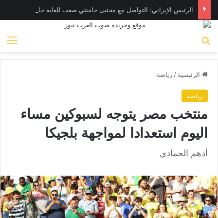
الرئيس الإيراني: التواصل مع مجتبى خامنئي صعب للغاية حالياً
بحث عن
الق
الرئيسية
/
رياضة
رياضة
منتخب مصر يتوجه لسبوكين مساء
اليوم استعدادا لمواجهة بلجيكا
أدهم الحمادي