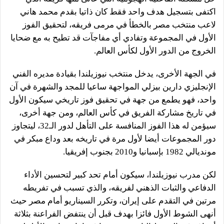
اكتفى بتسجيل هدف واحد فقط كان ذاتيا بقدم محمد هاني
لاعب منتخب مصر بالخطأ في مرمى فريقه، لتحقيق الفوز
الأول في المجموعة وتفادي أي مفاجآت قد تطيح به مع ضحايا
الخروج من الدور الأول لكأس العالم.
في الجهة الأخرى، يدخل منتخب نيوزيلندا بقيادة مديره الفني
الإنجليزي دارين بيزلي المواجهة ساعيا للمجد والشهرة في آن
واحد، فهو يطمع من جهة في تحقيق فوز تاريخي سيكون الأول
في تاريخ مشاركة الفريق في كأس العالم، ومن جهة أخرى،
سيؤمن له هذا الفوز المنافسة على التأهل لدور الـ32، ليتجاوز
دور المجموعات أيضا لأول مرة في تاريخه بعد وداع مبكر في
مونديالي 1982 بإسبانيا و2010 بجنوب إفريقيا.
لكن مدرب نيوزيلندا، سيكون أمام تحد كبير لتحسين الأداء
الدفاعي والثبات الذهني لفريقه، والذي تسبب في تفريطه
مرتين في التقدم على إيران، وتكرر السيناريو أمام مصر حيث
أنهى الشوط الأول فائزا بهدف قبل أن ينتفض الفراعنة بثلاثة