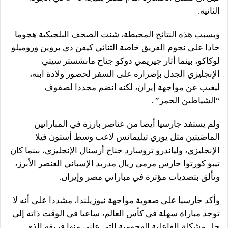
الثانية.
وبسبب هذه النتائج المحبطة، شنت الصحف البلجيكية هجوما
حادا على نجوم الفريق خاصة الثنائي كيفن دي بروين وروميلو
لوكاكو، بينما أثار جيريمي دوكو جناح مانشستر سيتي
الإنجليزي الجدل بإصراره على السفر لحضور ولادة ابنه،
ليغيب عن مواجهة إيران، لكنه انضم مجددا لصفوف
“الشياطين الحمر” .
ولم يستفد جارسيا أيضا من عناصر بارزة في المباراتين
الماضيتين مثل يوري تيليمانس لاعب وسط أستون فيلا
الإنجليزي، ولياندرو تروسارد جناح أرسنال الإنجليزي، بينما كان
تيبو كورتوا حارس مرمى ريال مدريد الإسباني العنصر الأبرز،
وتألق بتصديات مؤثرة في مباراتي مصر وإيران.
وأكد جارسيا على صعوبة مواجهة نيوزيلندا، مشددا على أنه لا
توجد مباراة سهلة في كأس العالم، ساعيا في الوقت ذاته إلى
حل مشكلة الفاعلية الهجومية التي عانى منها فريقه الذي