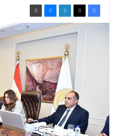
فيسبوك
X
لينكدإن
ماسنجر
طباعة