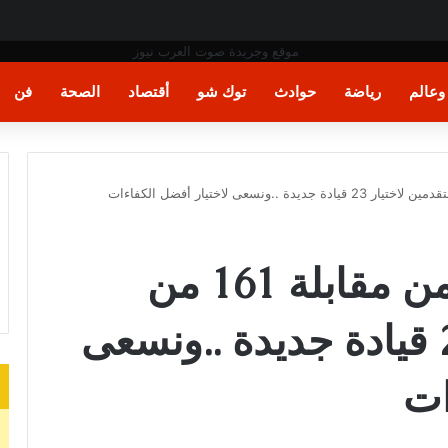
» بسبب وزير الدفاع
عالم
رياضة
حوادث
توك شو
أقتصاد
الصحة
فن
منال عوض: الانتهاء من مقابلة 161 من
المتقدمين لاختيار 23 قيادة جديدة ..ونسعى
ات