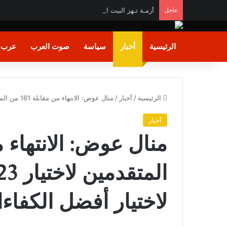
عاجل
أزمـة تـهز البيت الأبيض.. ترامب يهـاجم «واشنطن بوست
الرئيسية
أخبار
سياسة
صوت العرب
عرب و
الرئيسية
/
أخبار
/
منال عوض: الانتهاء من مقابلة 161 من المتقدمين لاختيار 23 قيادة جديدة ..ونسعى لاختيار أفضل الكفاءات
أخبار
لاختيار أفضل الكفاء