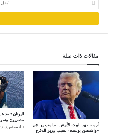
بريدك
الإلكتروني
مقالات ذات صلة
اليونان تنقذ ع
مصريون وسودا
أزمـة تـهز البيت الأبيض.. ترامب يهـاجم
أغسطس 6, 2026
«واشنطن بوست» بسبب وزير الدفاع