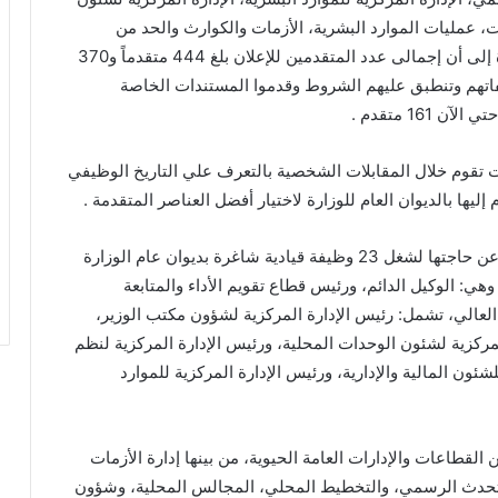
ات، عمليات الموارد البشرية، الأزمات والكوارث والحد من
المخاطر، المراجعة الداخلية والحوكمة و الأمن ، مشيرة إلى أن إجمالى عدد المتقدمين للإعلان بلغ 444 متقدماً و370
اتهم وتنطبق عليهم الشروط وقدموا المستندات الخاصة
16 متقدم .
ات تقوم خلال المقابلات الشخصية بالتعرف علي التاريخ الوظيفي
يها بالديوان العام للوزارة لاختيار أفضل العناصر المتقدمة .
جدير بالذكر أن وزارة التنمية المحلية والبيئة قد أعلنت عن حاجتها لشغل 23 وظيفة قيادية شاغرة بديوان عام الوزارة
لممتاز، وهي: الوكيل الدائم، ورئيس قطاع تقويم الأداء والمتابعة
ستوى الوظيفي العالي، تشمل: رئيس الإدارة المركزية لشؤون مكتب الوزير،
المركزية لشئون الوحدات المحلية، ورئيس الإدارة المركزية لنظم
ئون المالية والإدارية، ورئيس الإدارة المركزية للموارد
 عام في عدد من القطاعات والإدارات العامة الحيوية، من بينها إدارة الأزمات
لمتحدث الرسمي، والتخطيط المحلي، المجالس المحلية، وشؤون