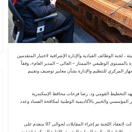
 ، لجنة الوظائف القيادية والإدارة الإشرافية لاختيار المتقدمين
 بالمستوى الوظيفي «الممتاز – العالى – المدير العام»، وفقاً
لجهاز المركزي للتنظيم والإدارة بشأن معايير توصيف وتقييم
هد التخطيط القومي ود. رضا فرحات محافظ الإسكندرية
 المؤسسي والخبير بالأكاديمية الوطنية لمكافحة الفساد وعدد
ومن جانبها أشارت د.منال عوض إلى أنه خلال اليوم الثالث لانعقاد اللجنة تم إجراء المقابلات لحوالى 97 متقدم على
، الإدارة المركزية للموارد البشرية، الإدارة المركزية لشئون