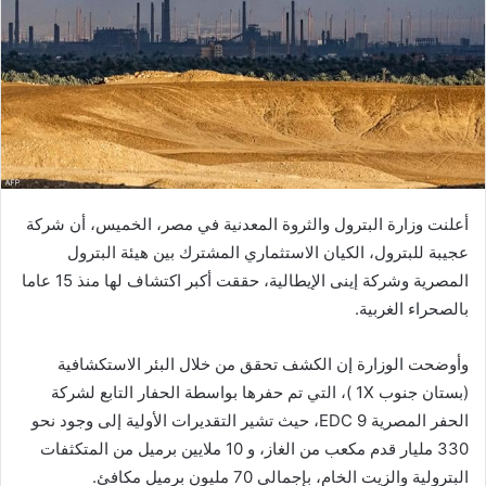
أعلنت وزارة البترول والثروة المعدنية في مصر، الخميس، أن شركة
عجيبة للبترول، الكيان الاستثماري المشترك بين هيئة البترول
المصرية وشركة إينى الإيطالية، حققت أكبر اكتشاف لها منذ 15 عاما
بالصحراء الغربية.
وأوضحت الوزارة إن الكشف تحقق من خلال البئر الاستكشافية
(بستان جنوب 1X )، التي تم حفرها بواسطة الحفار التابع لشركة
الحفر المصرية EDC 9، حيث تشير التقديرات الأولية إلى وجود نحو
330 مليار قدم مكعب من الغاز، و 10 ملايين برميل من المتكثفات
البترولية والزيت الخام، بإجمالي 70 مليون برميل مكافئ.