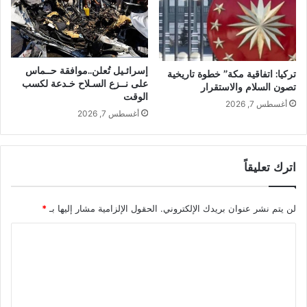
إسرائـيل تُعلن..موافقة حــماس
تركيا: اتفاقية مكة” خطوة تاريخية
على نــزع السـلاح خـدعة لكسب
تصون السلام والاستقرار
الوقت
أغسطس 7, 2026
أغسطس 7, 2026
اترك تعليقاً
لن يتم نشر عنوان بريدك الإلكتروني.
الحقول الإلزامية مشار إليها بـ
*
ا
ل
ت
ع