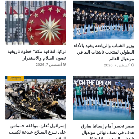
وزير الشباب والرياضة يشيد بالأداء
تركيا: اتفاقية مكة” خطوة تاريخية
البطولي لمنتخب ناشئات اليد في
تصون السلام والاستقرار
مونديال العالم
أغسطس 7, 2026
أغسطس 7, 2026
إسرائـيل تُعلن..موافقة حــماس
مصر تخسر أمام إسبانيا بفارق
على نــزع السـلاح خـدعة لكسب
هدف في نصف نهائي مونديال
الوقت
ناشئات اليد تحت 18 عامًا