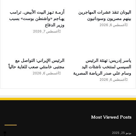
اليونان تنقذ عشرات المهاجرين
أزمـة تـهز البيت الأبيض.. ترامب
بينهم مصريون وسودانيون
يهـاجم «واشنطن بوست» بسبب
وزير الدفاع
أغسطس 6, 2026
أغسطس 7, 2026
ياسر إدريس: تهنئة الرئيس
الرئيس الإيراني: التواصل مع
السيسي لمنتخب ناشئات اليد
مجتبى خامنئي صعب للغاية حالياً
وسام علي صدر الرياضة المصرية
أغسطس 6, 2026
أغسطس 6, 2026
Most Viewed Posts
يونيو 25, 2025