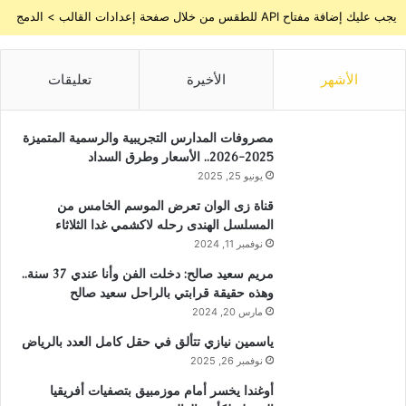
يجب عليك إضافة مفتاح API للطقس من خلال صفحة إعدادات القالب > الدمج
الأشهر
الأخيرة
تعليقات
مصروفات المدارس التجريبية والرسمية المتميزة
2025-2026.. الأسعار وطرق السداد
يونيو 25, 2025
قناة زى الوان تعرض الموسم الخامس من
المسلسل الهندى رحله لاكشمي غدا الثلاثاء
نوفمبر 11, 2024
مريم سعيد صالح: دخلت الفن وأنا عندي 37 سنة..
وهذه حقيقة قرابتي بالراحل سعيد صالح
مارس 20, 2024
ياسمين نيازي تتألق في حقل كامل العدد بالرياض
نوفمبر 26, 2025
أوغندا يخسر أمام موزمبيق بتصفيات أفريقيا