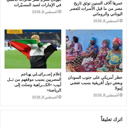
عمرها آلاف السنين توثق تاريخ
في الإمارات لصيد المسـيّرات
مصر من ما قبل الأسرات للعصر
أغسطس 8, 2026
اليوناني والروماني
أغسطس 8, 2026
إعلام إســرائيــلي يهـاجم
حظر أمريكي على جنوب السودان
المصريين بسبب موقفهم من تــل
وبعض دول أفريقية بسبب تفشي
أبيب: «الكـــراهية وصلت إلى
إيبولا
الرياضة»
أغسطس 8, 2026
أغسطس 8, 2026
اترك تعليقاً