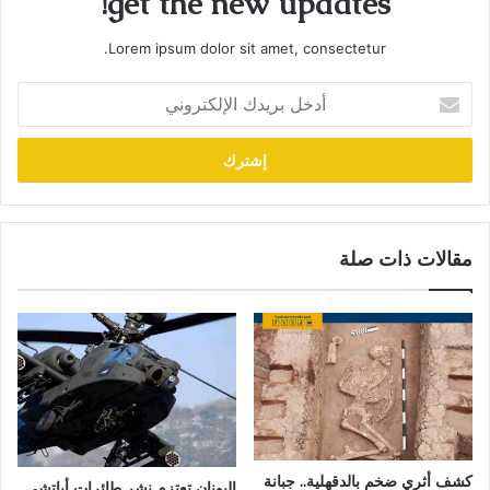
get the new updates!
Lorem ipsum dolor sit amet, consectetur.
أدخل
بريدك
الإلكتروني
مقالات ذات صلة
كشف أثري ضخم بالدقهلية.. جبانة
اليونان تعتزم نشر طائرات أباتشي