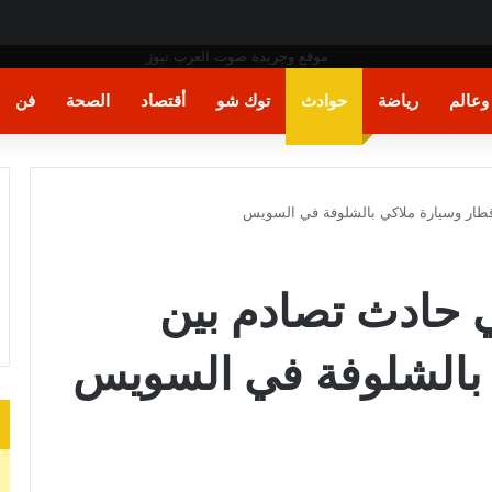
عالم
رياضة
حوادث
توك شو
أقتصاد
الصحة
فن
 في حادث تصادم بين
 بالشلوفة في السويس