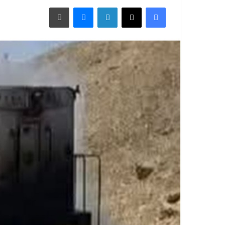
فيسبوك
X
لينكدإن
ماسنجر
طباعة