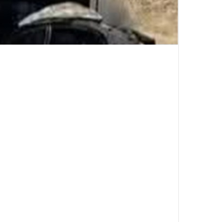
لقى 8 أشخاص مصرعهم في حادث مأساوي وق
السويس، إثر اصطدام قطار الركاب العامل على
عبورها شريط السكة الحديد من أحد الممرات غي
من كانوا بداخلها.
وتلقت الأجهزة الأمنية بمحافظة السويس بلاغً
ملاكي بمنطقة الشلوفة، أعقبه اندلاع حريق بال
قوات الحماية المدنية وسيارات الإسعاف والأج
واتخاذ الإجراءات اللازمة.
ودفعت إدارة الحماية المدنية بسيارات الإطفا
الحريق الذي نشب بالسيارة ومنع امتداده إلى
انتشال الضحايا عقب الانتهاء من أعمال الإطفاء 
وكشفت المعاينات الأولية عن أن الحادث وقع أ
عشوائي غير مخصص لعبور المركبات، الأمر الذ