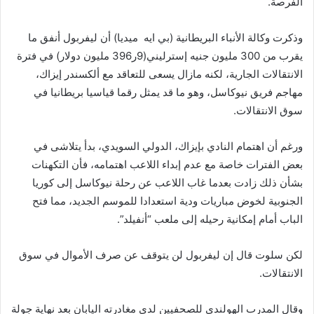
الفرصة.
وذكرت وكالة الأنباء البريطانية (بي ايه ميديا) أن ليفربول أنفق ما
يقرب من 300 مليون جنيه إسترليني(9ر396 مليون دولار) في فترة
الانتقالات الجارية، لكنه مازال يسعى للتعاقد مع ألكسندر إيزاك،
مهاجم فريق نيوكاسل، وهو ما قد يمثل رقما قياسيا بريطانيا في
سوق الانتقالات.
ورغم أن اهتمام النادي بإيزاك، الدولي السويدي، بدأ يتلاشى في
بعض الفترات خاصة مع عدم إبداء اللاعب اهتمامه، فأن التكهنات
بشأن ذلك زادت بعدما غاب اللاعب عن رحلة نيوكاسل إلى كوريا
الجنوبية لخوض مباريات ودية استعدادا للموسم الجديد، مما فتح
الباب أمام إمكانية رحيله إلى ملعب “أنفيلد”.
لكن سلوت قال إن ليفربول لن يتوقف عن صرف الأموال في سوق
الانتقالات.
وقال المدرب الهولندي للصحفيين لدى مغادرته اليابان بعد نهاية جولة