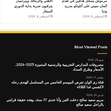
الأهلي والزمالك وبيراميدز
مرموش يسجل هدفين في تقدم
يترقبون ضربة بداية الدوري
المان سيتي على أتليتكو مدريد
الممتاز
وديا
أغسطس 9, 2026
أغسطس 9, 2026
Most Viewed Posts
يونيو 25, 2025
مصروفات المدارس التجريبية والرسمية المتميزة 2025-2026..
الأسعار وطرق السداد
نوفمبر 11, 2024
قناة زى الوان تعرض الموسم الخامس من المسلسل الهندى رحله
لاكشمي غدا الثلاثاء
مارس 20, 2024
مريم سعيد صالح: دخلت الفن وأنا عندي 37 سنة.. وهذه حقيقة قرابتي
بالراحل سعيد صالح