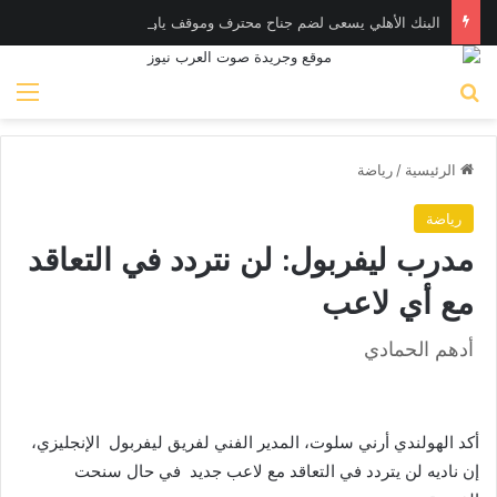
البنك الأهلي يسعى لضم جناح محترف وموقف ياو أنور
بحث عن
الق
الرئيسية
/
رياضة
رياضة
مدرب ليفربول: لن نتردد في التعاقد
مع أي لاعب
أدهم الحمادي
أكد الهولندي أرني سلوت، المدير الفني لفريق ليفربول الإنجليزي،
إن ناديه لن يتردد في التعاقد مع لاعب جديد في حال سنحت