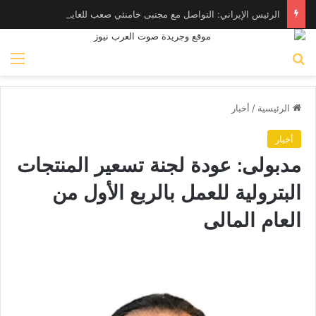
الرئيس الإيراني: التواصل مع مجتبى خامنئي صعب للغاية حالياً
بحث عن
الق
الرئيسية
/
أخبار
أخبار
مدبولى: عودة لجنة تسعير المنتجات
البترولية للعمل بالربع الأول من
العام المالى