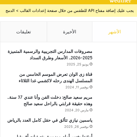
Weather
يجب عليك إضافة مفتاح API للطقس من خلال صفحة إعدادات القالب > الدمج
الأشهر
الأخيرة
تعليقات
مصروفات المدارس التجريبية والرسمية المتميزة
2025-2026.. الأسعار وطرق السداد
يونيو 25, 2025
قناة زى الوان تعرض الموسم الخامس من
المسلسل الهندى رحله لاكشمي غدا الثلاثاء
نوفمبر 11, 2024
مريم سعيد صالح: دخلت الفن وأنا عندي 37 سنة..
وهذه حقيقة قرابتي بالراحل سعيد صالح
مارس 20, 2024
ياسمين نيازي تتألق في حقل كامل العدد بالرياض
نوفمبر 26, 2025
أوغندا يخسر أمام موزمبيق بتصفيات أفريقيا