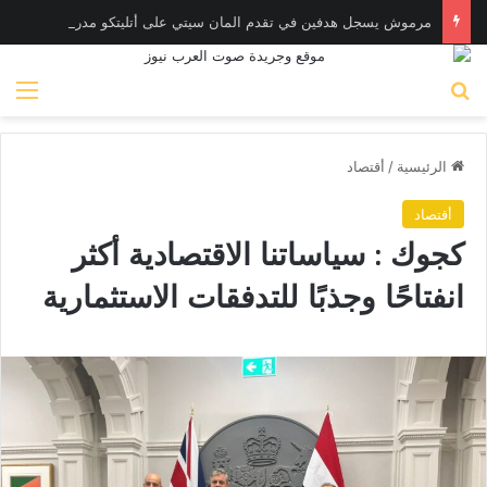
مرموش يسجل هدفين في تقدم المان سيتي على أتليتكو مدريد وديا
بحث عن
الق
الرئيسية
/
أقتصاد
أقتصاد
كجوك : سياساتنا الاقتصادية أكثر
انفتاحًا وجذبًا للتدفقات الاستثمارية