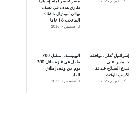
مصر تخسر أمام إسبانيا
أغسطس 7, 2026
بفارق هدف في نصف
نهائي مونديال ناشئات
اليد تحت 18 عامًا
أغسطس 7, 2026
إسرائـيل تُعلن..موافقة
اليونيسف: مـقتل 300
حــماس على
طفل في غـزة خلال 300
نــزع السـلاح خـدعة
يوم من وقف إطلاق
لكسب الوقت
النـار
أغسطس 7, 2026
أغسطس 7, 2026