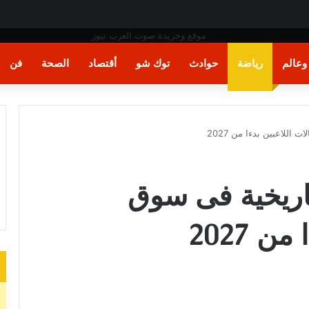
ر
عالم
رياضة
حوادث
توك شو
أقتصاد
الصحة
فن
 اللاعبين بدءا من 2027
تاريخية فى سوق
ن 2027