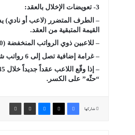
3- تعويضات الإخلال بالعقد:
– الطرف المتضرر (لاعب أو نادي) يس
القيمة المتبقية من العقد.
– للاعبين ذوي الرواتب المنخفضة (150 ألف دولار): الحد الأدنى مضمون.
– غرامة إضافية تصل إلى 6 رواتب شهرية في حال سلوك تعسفي.
“حثّه” على الكسر.
فيسبوك
X
ماسنجر
مشاركة عبر البريد
طباعة
شاركها