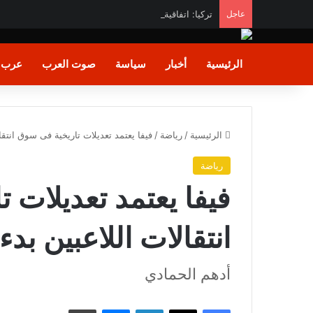
عاجل
تركيا: اتفاقية مكة” خطوة تاريخية تصون السلام والاستقرا
الرئيسية
أخبار
سياسة
صوت العرب
عرب و
الرئيسية
/
رياضة
/
فيفا يعتمد تعديلات تاريخية فى سوق انتقالات
رياضة
فيفا يعتمد تعديلات 
انتقالات اللاعبين بدءا م
أدهم الحمادي
فيسبوك
X
لينكدإن
ماسنجر
طباعة