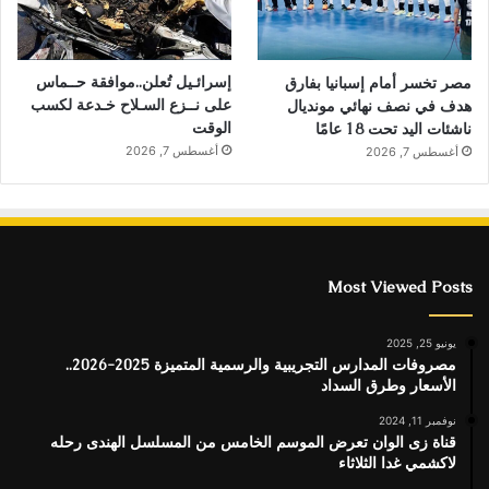
إسرائـيل تُعلن..موافقة حــماس
مصر تخسر أمام إسبانيا بفارق
على نــزع السـلاح خـدعة لكسب
هدف في نصف نهائي مونديال
الوقت
ناشئات اليد تحت 18 عامًا
أغسطس 7, 2026
أغسطس 7, 2026
Most Viewed Posts
يونيو 25, 2025
مصروفات المدارس التجريبية والرسمية المتميزة 2025-2026..
الأسعار وطرق السداد
نوفمبر 11, 2024
قناة زى الوان تعرض الموسم الخامس من المسلسل الهندى رحله
لاكشمي غدا الثلاثاء