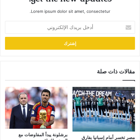
Lorem ipsum dolor sit amet, consectetur.
أدخل
بريدك
الإلكتروني
مقالات ذات صلة
برشلونة يبدأ المفاوضات مع
مصر تخسر أمام إسبانيا بفارق