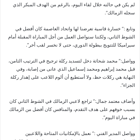
لم يكن في حالته خلال لقاء اليوم، بالرغم من الهدف المبكر الذي
سجله الزمالك”.
وتابع :” خسارة قاسية تعرضنا لها واتحاد العاصمة كان أفضل في
الشوط الثاني، ولكننا سنواصل العمل من أجل المباراة المقبلة أمام
سيراميكا للتتويج ببطولة الدوري، حتى لا نخسر لقب أخر”.
وواصل:” محمد شحاتة دخل لتسديد ركلة ترجيح في الترتيب الثامن،
قبل محمد إبراهيم ومحمد إسماعيل الذي عانى من إصابة، وفي
النهاية هي ركلات حظ، ولا أستطيع أن ألوم اللاعب على إهدار ركلة
الجزاء”.
وأضاف معتمد جمال:” تراجع لاعبي الزمالك في الشوط الثاني كان
بسبب خوفهم على هدف التقدم، والمنافس كان أفضل من الزمالك
في مباراة اليوم”.
وواصل المدير الفني :” نعمل بالإمكانيات المتاحة واللاعبين