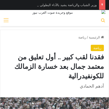
وزير الشباب والرياضة يشيد بالأداء البطولي لمنتخب ناشئات اليد في مونديال العالم
بحث عن
الق
الرئيسية
/
رياضة
رياضة
فقدنا لقب كبير .. أول تعليق من
معتمد جمال بعد خسارة الزمالك
للكونفيدرالية
أدهم الحمادي