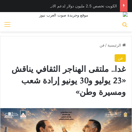
الكويت تخصص 2.5 مليون دولار لدعم الاستجابة الإنسانية في سوريا
بحث عن
الق
الرئيسية
/
فن
فن
غدا.. ملتقى الهناجر الثقافي يناقش
«23 يوليو و30 يونيو إرادة شعب
ومسيرة وطن»