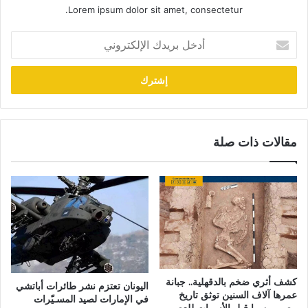
Lorem ipsum dolor sit amet, consectetur.
أدخل
بريدك
الإلكتروني
مقالات ذات صلة
كشف أثري ضخم بالدقهلية.. جبانة
اليونان تعتزم نشر طائرات أباتشي
عمرها آلاف السنين توثق تاريخ
في الإمارات لصيد المسـيّرات
مصر من ما قبل الأسرات للعصر