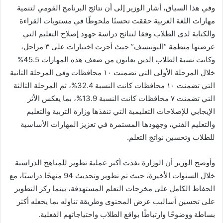
وفي هذا السياق، أشار الوزير إلى أن نتائج البرنامج القومي لتنمية
مهارات اللغة العربية حققت تحسنًا ملحوظًا في مستويات القراءة
والكتابة لدى الطلاب وفقا لنتائج دراسة جهود إصلاح التعليم التي
عرضتها منظمة “اليونيسف” حيث أجرت اختبارات على ٣ مراحل،
وكانت نسبة الطلاب الذين يعانون من ضعف هذه المهارات 45.5%
خلال المرحلة الأولى التي تضمنت ١٠ محافظات وفي المرحلة الثانية
التي تضمنت ١٠ محافظات كانت النسبة 32.4%، ثم المرحلة الثالثة
التي تضمنت ٧ محافظات كانت النسبة 13.9%، بما يعكس الأثر
الإيجابي للإصلاحات التعليمية التي تنفذها وزارة التربية والتعليم
والتعليم الفني، وجهودها المستمرة في تعزيز المهارات الأساسية
للطلاب وتحسين نواتج التعلم.
وأوضح الوزير أن الوزارة نفذت أكبر عملية تطوير للمناهج الدراسية
خلال السنوات الأخيرة، حيث تم تطوير وتحديث 94 منهجًا دراسيًا، مع
الحفاظ الكامل على مخرجات التعلم المستهدفة، بينما ركز التطوير
على تحسين أساليب عرض المحتوى وطريقة تناوله بما يجعله أكثر
بساطة ووضوحًا وارتباطًا بواقع الطلاب واحتياجاتهم الفعلية.