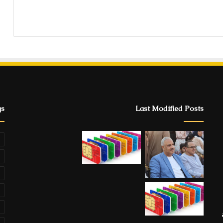
gs
Last Modified Posts
ة