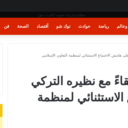
لمحمول إذا لم يكن في حيازته
عالم
رياضة
حوادث
توك شو
أقتصاد
الصحة
فن
على هامش الاجتماع الاستثنائي لمنظمة التعاون الإسلامي
اءً مع نظيره التركي
الاستثنائي لمنظمة