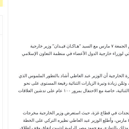
عقد د. بدر عبد العاطي وزير الخارجية والهجرة لقاءً يوم الجمعة ٧ مارس مع السيد “هـاكـان فيـدان” وزير خارجية
ئي لوزراء خارجية الدول الأعضاء في منظمة التعاون الإسلامي
الخارجية أن الوزير عبد العاطي أشاد بالتطور الملموس الذي
وثمَّن زيادة وتيرة الزيارات الثنائية رفيعة المستوى على نحو
يسهم في مزيد من التعاون والارتقاء بمستوى العلاقات الثنائية، خاصة مع الاحتفال بمرور ١٠٠ عام على تدشين العلاقات
ستجدات في قطاع غزة، حيث استعرض وزير الخارجية مخرجات
القمة العربية غير العادية التي استضافتها القاهرة يوم ٤ مارس، وأطلع الوزير عبد العاطي نظيره التركي على الخطة
، وذلك بالتوازي مع جهود مصر الرامية لتثبيت اتفاق وقف إطلاق