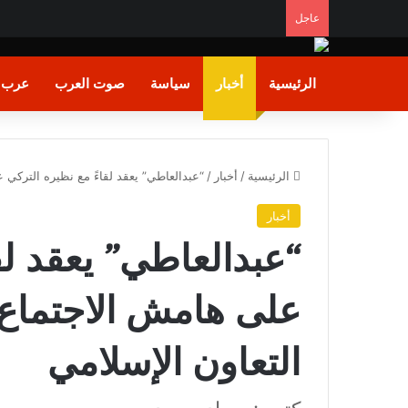
عاجل
«تنظيم الاتصالات»: لا مسؤولية قانونية على صاحب خط ا
الرئيسية
أخبار
سياسة
صوت العرب
عرب و
الرئيسية
/
أخبار
/
“عبدالعاطي” يعقد لقاءً مع نظيره التركي 
أخبار
“عبدالعاطي” يعقد لق
على هامش الاجتماع 
التعاون الإسلامي