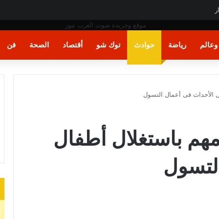
ر
عالم
رياضة
حوادث
توك شو
أقتصاد
الصحة
فن
قيامهم باستغلال أطفال
لتسول