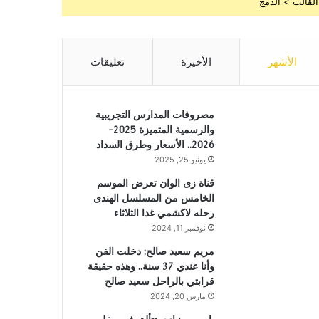
القالب > الدمج
الأشهر
الأخيرة
تعليقات
مصروفات المدارس التجريبية
والرسمية المتميزة 2025-
2026.. الأسعار وطرق السداد
يونيو 25, 2025
قناة زى الوان تعرض الموسم
الخامس من المسلسل الهندى
رحله لاكشمي غدا الثلاثاء
نوفمبر 11, 2024
مريم سعيد صالح: دخلت الفن
وأنا عندي 37 سنة.. وهذه حقيقة
قرابتي بالراحل سعيد صالح
مارس 20, 2024