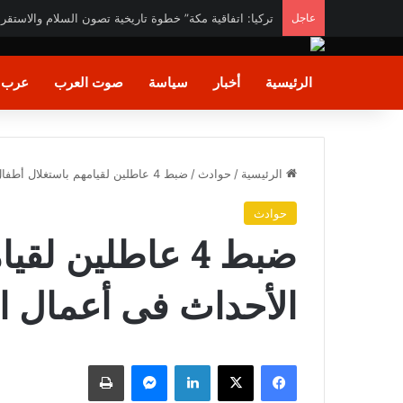
عاجل
تركيا: اتفاقية مكة” خطوة تاريخية تصون السلام والاستقرا
الرئيسية
أخبار
سياسة
صوت العرب
عرب و
الرئيسية
/
حوادث
/
ضبط 4 عاطلين لقيامهم باستغلال أطفال الأحداث فى أعمال التسول
حوادث
ضبط 4 عاطلين ل
الأحداث فى أعمال ا
فيسبوك
X
لينكدإن
ماسنجر
طباعة