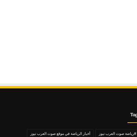
Ta
#رياضة صوت العرب نيوز
أخبار الرياضة في موقع صوت العرب نيوز