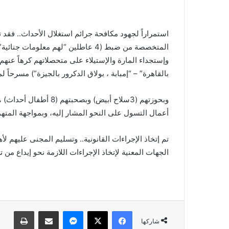
استمراراً لجهود مكافحة جرائم استغلال الأحداث.. فقد 
المتخصصة من ضبط (4 عاطلين “لهم معل
وإستجداء المارة والإستيلاء على متحصلاتهم كرهاً عنه
بالقاهرة” – “إمبابة ، بولاق الدكرور بالجيزة”) مسرحاً
وبحوزتهم (3سلاح أبيض) و
أعمال التسول على النحو المشار إليه، وبمواجهة المته
تم إتخاذ الإجراءات القانونية.. وتسليم المجنى عليهم لأ
الجهات المعنية لإتخاذ الإجراءات اللازمة نحو إيداع من ت
فيسبوك
X
ماسنجر
مشاركة عبر البريد
طباعة
شاركها