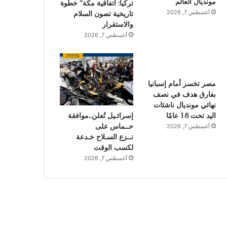
مونديال العالم
تركيا: اتفاقية مكة” خطوة
أغسطس 7, 2026
تاريخية تصون السلام
والاستقرار
أغسطس 7, 2026
مصر تخسر أمام إسبانيا
بفارق هدف في نصف
نهائي مونديال ناشئات
إسرائـيل تُعلن..موافقة
اليد تحت 18 عامًا
حــماس على
أغسطس 7, 2026
نــزع السـلاح خـدعة
لكسب الوقت
أغسطس 7, 2026