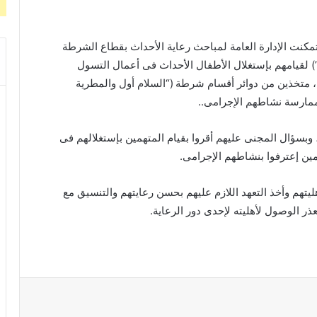
تمكنت الإدارة العامة لمباحث رعاية الأحداث بقطاع الشرطة
ومات جنائية”) لقيامهم بإستغلال الأطفال الأحداث فى أعمال التسول
م، متخذين من دوائر أقسام شرطة (“السلام أول والمطرية
 لممارسة نشاطهم الإجرامى..
بصحبتهم (8 أطفال أحداث) ، وبسؤال المجنى عليهم أقروا بقيام المتهمين بإستغلالهم فى
مين إعترفوا بنشاطهم الإجرامى.
هليتهم وأخذ التعهد اللازم عليهم بحسن رعايتهم والتنسيق مع
عذر الوصول لأهليته لإحدى دور الرعاية.