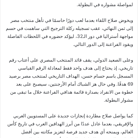
لمواصلة مشواره في البطولة.
ويخوض صلاح اللقاء بعدما لعب دورًا حاسمًا في تأهل منتخب مصر
إلى ثمن النهائي، عقب تسجيله ركلة الترجيح التي ساهمت في حسم
مواجهة أستراليا في دور الـ32، ليؤكد حضوره في اللحظات الفاصلة
ويقود الفراعنة إلى الدور التالي.
وعلى الصعيد الدولي، يقف قائد المنتخب المصري على أعتاب رقم
تاريخي، إذ يحتاج إلى هدف واحد فقط لمعادلة الرقم القياسي
المسجل باسم حسام حسن، الهداف التاريخي لمنتخب مصر برصيد
69 هدفًا. وفي حال هز الشباك أمام الأرجنتين، سيصبح على بعد
خطوة من الانفراد بصدارة قائمة هدافي الفراعنة خلال ما تبقى من
مشوار البطولة.
كما يواصل صلاح مطاردة إنجازات جديدة على المستويين العربي
والإفريقي، بعدما عادل عددًا من أبرز الهدافين العرب في تاريخ كأس
العالم، ويمنحه أي هدف جديد فرصة لتعزيز مكانته بين أفضل