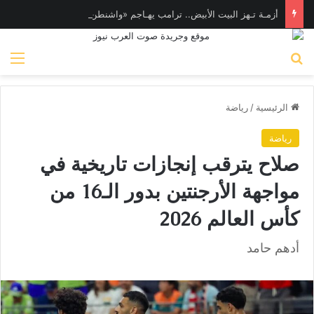
أزمـة تـهز البيت الأبيض.. ترامب يهـاجم «واشنطن بوست» بسبب وزير الدفاع
بحث عن
الق
الرئيسية
/
رياضة
رياضة
صلاح يترقب إنجازات تاريخية في
مواجهة الأرجنتين بدور الـ16 من
كأس العالم 2026
أدهم حامد