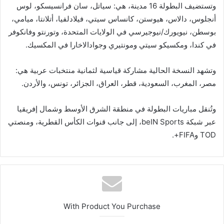
وتستضيف البطولة 16 مدينة، هي: سياتل، سان فرانسيسكو، لوس
أنجلوس، دالاس، هيوستن، كانساس سيتي، فيلادلفيا، أتلانتا، ميامي،
بوسطن، نيويورك/نيوجيرسي في الولايات المتحدة، وتورنتو وفانكوفر
في كندا، ومكسيكو سيتي ومونتيري وجوادالاخارا في المكسيك.
وتشهد النسخة الحالية مشاركة قياسية لثمانية منتخبات عربية هي:
مصر، المغرب، السعودية، قطر، العراق، الجزائر، تونس، والأردن.
وتُنقل مباريات البطولة في منطقة الشرق الأوسط وشمال إفريقيا
عبر شبكة beIN Sports، إلى جانب قنوات الكأس القطرية، ومنصتي
TOD وFIFA+.
With Product You Purchase