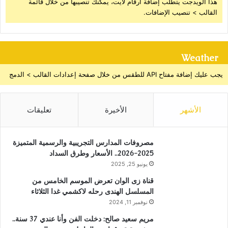
هذا الويدجت يتطلب إضافة أرقام لايت، يمكنك تنصيبها من خلال قائمة
القالب > تنصيب الإضافات.
Weather
يجب عليك إضافة مفتاح API للطقس من خلال صفحة إعدادات القالب > الدمج
الأشهر
الأخيرة
تعليقات
مصروفات المدارس التجريبية والرسمية المتميزة
2025-2026.. الأسعار وطرق السداد
يونيو 25, 2025
قناة زى الوان تعرض الموسم الخامس من
المسلسل الهندى رحله لاكشمي غدا الثلاثاء
نوفمبر 11, 2024
مريم سعيد صالح: دخلت الفن وأنا عندي 37 سنة..