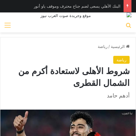
البنك الأهلي يسعى لضم جناح محترف وموقف ياو أنور
بحث عن
الق
الرئيسية
/
رياضة
رياضة
شروط الأهلى لاستعادة أكرم من
الشمال القطرى
أدهم حامد