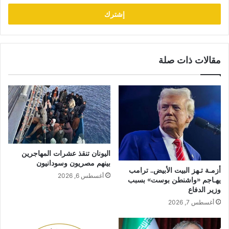
الإلكتروني
مقالات ذات صلة
اليونان تنقذ عشرات المهاجرين
بينهم مصريون وسودانيون
أزمـة تـهز البيت الأبيض.. ترامب
أغسطس 6, 2026
يهـاجم «واشنطن بوست» بسبب
وزير الدفاع
أغسطس 7, 2026