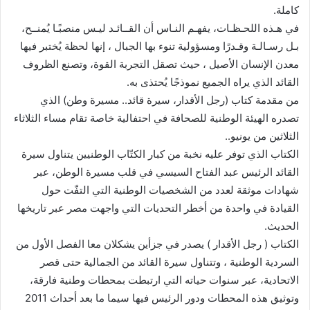
كاملة.
في هـذه اللحـظـات، يفهـم النـاس أن القــائـد ليـس منصبًـا يُمنــح،
بـل رسـالـة وقـدرًا ومسؤولية تنوء بها الجبال ، إنها لحظة يُختبر فيها
معدن الإنسان الأصيل ، حيث تصقل التجربة القوة، وتصنع الظروف
القائد الذي يراه الجميع نموذجًا يُحتذى به.
من مقدمة كتاب (رجل الأقدار، سيرة قائد.. مسيرة وطن) الذي
تصدره الهيئة الوطنية للصحافة في احتفالية خاصة تقام مساء الثلاثاء
الثلاثين من يونيو..
الكتاب الذي توفر عليه نخبة من كبار الكتّاب الوطنيين يتناول سيرة
القائد الرئيس عبد الفتاح السيسي في قلب مسيرة الوطن، عبر
شهادات موثقة لعدد من الشخصيات الوطنية التي التفّت حول
القيادة في واحدة من أخطر التحديات التي واجهت مصر عبر تاريخها
الحديث.
الكتاب ( رجل الأقدار ) يصدر في جزأين يشكلان معا الفصل الأول من
السردية الوطنية ، وتتناول سيرة القائد من الجمالية حتى قصر
الاتحادية، عبر سنوات حياته التي ارتبطت بمحطات وطنية فارقة،
وتوثيق هذه المحطات ودور الرئيس فيها سيما ما بعد أحداث 2011