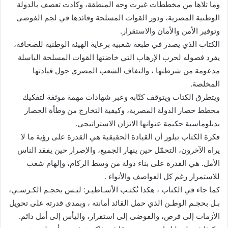
وما تلاها من مخططات غيرت وجه المنطقة، وكادت تعصف بالدولة
الوطنية المصرية، ودور القوات المسلحة وقائدها في لجم الفوضى
وتوفير الأمن والأمان والاستقرار.
الكتاب الذي يصدر في طبعة شعبية برعاية الهيئة الوطنية للصحافة،
يفرد فصوله لحرب الإرهاب التي خاضتها القوات المسلحة الباسلة
مدعومة من شرطتها ، والتفاف الشعب المصري حول قيادتها
المخلصة.
ويتطرق الكتاب ويتوقف كتّابه وعبر شهادات مهمة موثقة لتفكيك
مخطط حصار الدولة المصرية، وكيفية التخارج من وطأة الحصار
بدبلوماسية حكيمة عنوانها الاتزان الاستراتيجي.
فكرة الكتاب تبلور أن القيادة الحقيقية هي القدرة على رؤية ما لا
يراه الآخرون، التحمّل حين ينهار الجميع، والإصرار حين يفقد الناس
الأمل. هي القدرة على بناء دولة من وسط الركام، وإلهام شعب
للاستمرار رغم كل العواصف والأنواء .
كما جاء في الكتاب ، هكذا تُكتـب الأسـاطيـر: ليـس بحجـم الكـرسـي،
بـل بحجـم الوطـن الذي حمل القائد أمانته ، وبمدى قدرته على تحويل
الأزمات إلى فرص، والفوضى إلى استقرار، واليأس إلى أمل دائم.