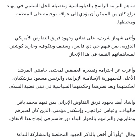
ساهم التزامه الراسخ بالدبلوماسية وتفضيله للحل السلمي في إنهاء
نزاع كان من الممكن أن يؤدي إلى عواقب وخيمة على المنطقة
ومحيطها.
وأثنى شهباز شريف، على تفاني وجهود فريق التفاوض الأمريكي
الدؤوبة، بمن فيهم جي دي فانس، وستيف ويتكوف، وجاريد كوشنر،
لمساهماتهم القيمة في هذا الإنجاز.
وأعرب عن احترامه وتقديره العميقين لمجتبى خامنئي المرشد
الأعلى للجمهورية الإسلامية الإيرانية، والرئيس مسعود بيزشكيان،
لحكمتهما وبعد نظرهما وحكمتهما السياسية في تبني قضية السلام.
وأشاد أيضا بجهود فريق التفاوض الإيراني بمن فيهم محمد باقر
قاليباف، وعباس عراقجي، وإسكندر مؤمني، الذين كان لصبرهم
ومثابرتهم والتزامهم بالحوار البناء دور حاسم في إنجاح هذا الاتفاق.
وقال: “وأودّ أن أخص بالذكر الجهود المخلصة والمشاركة البناءة