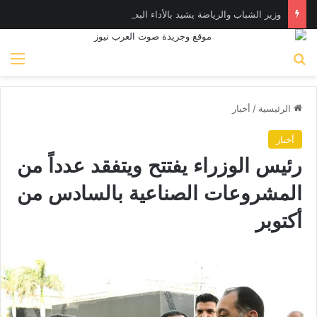
وزير الشباب والرياضة يشيد بالأداء البطولي لمنتخب ناشئات اليد في مونديال العالم
بحث عن
الق
الرئيسية
/
أخبار
أخبار
رئيس الوزراء يفتتح ويتفقد عدداً من
المشروعات الصناعية بالسادس من
أكتوبر