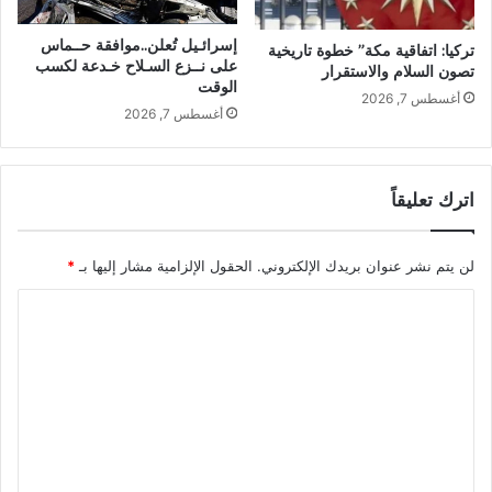
إسرائـيل تُعلن..موافقة حــماس
تركيا: اتفاقية مكة” خطوة تاريخية
على نــزع السـلاح خـدعة لكسب
تصون السلام والاستقرار
الوقت
أغسطس 7, 2026
أغسطس 7, 2026
اترك تعليقاً
لن يتم نشر عنوان بريدك الإلكتروني.
الحقول الإلزامية مشار إليها بـ
*
ا
ل
ت
ع
ل
ي