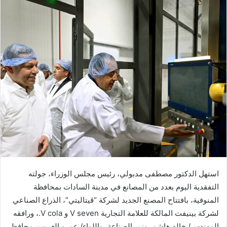
استهل الدكتور مصطفى مدبولي، رئيس مجلس الوزراء، جولته
التفقدية اليوم بعدد من المصانع في مدينة السادات بمحافظة
المنوفية، بافتتاح المصنع الجديد لشركة “ڤيتاليتي”، الذراع الصناعي
لشركة بينيفت المالكة للعلامة التجارية V seven و V cola.، ورافقه
المهندس/ خالد هاشم، وزير الصناعة، واللواء/ عمرو الغريب، محافظ