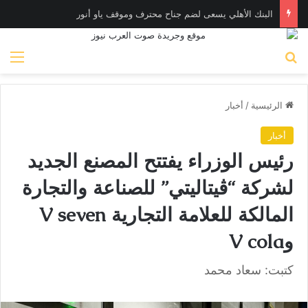
البنك الأهلي يسعى لضم جناح محترف وموقف ياو أنور
بحث عن
الق
الرئيسية
/
أخبار
أخبار
رئيس الوزراء يفتتح المصنع الجديد
لشركة “ڤيتاليتي” للصناعة والتجارة
المالكة للعلامة التجارية V seven
وV cola
كتبت: سعاد محمد