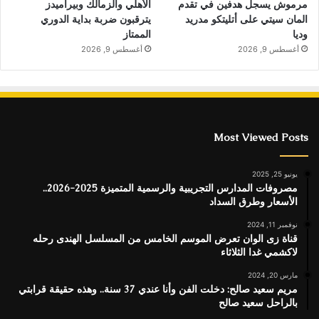
الأهلي والزمالك وبيراميدز
مرموش يسجل هدفين في تقدم
يترقبون ضربة بداية الدوري
المان سيتي على أتليتكو مدريد
الممتاز
وديا
أغسطس 9, 2026
أغسطس 9, 2026
Most Viewed Posts
يونيو 25, 2025
مصروفات المدارس التجريبية والرسمية المتميزة 2025-2026..
الأسعار وطرق السداد
نوفمبر 11, 2024
قناة زى الوان تعرض الموسم الخامس من المسلسل الهندى رحله
لاكشمي غدا الثلاثاء
مارس 20, 2024
مريم سعيد صالح: دخلت الفن وأنا عندي 37 سنة.. وهذه حقيقة قرابتي
بالراحل سعيد صالح