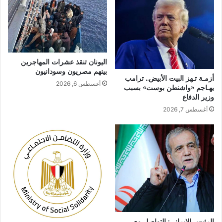
اليونان تنقذ عشرات المهاجرين
بينهم مصريون وسودانيون
أزمـة تـهز البيت الأبيض.. ترامب
أغسطس 6, 2026
يهـاجم «واشنطن بوست» بسبب
وزير الدفاع
أغسطس 7, 2026
الرئيس الإيراني: التواصل مع