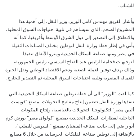
للشباب.
وأشار الفريق مهندس كامل الوزير، وزير النقل، إلى أهمية هذا
المشروع الضخم، الذي سيساهم في تلبية احتياجات السوق المحلية،
والانطلاق إلى التصدير إلى دول الشرق الأوسط وأفريقيا، كما أنه
يأتي في إطار خطة وزارة النقل لتوطين مختلف الصناعات الثقيلة
في مصر ومنها صناعة السكك الحديدية ومترو الأنفاق تنفيذا
لتوجيهات فخامة الرئيس عبد الفتاح السيسي، رئيس الجمهورية،
وذلك بهدف توفير العملة الصعبة ودعم الاقتصاد الوطني ونقل الخبرة
للعمالة المصرية وتلبية احتياجات السوق المحلية ثم التصدير للخارج.
كما لفت “الوزير” الى أن خطة توطين صناعة السكك الحديدية التي
تنفذها وزارة النقل تتضمن إنتاج مفاتيح التحويلات بمصنع “فويست
ألبين مصر” لتكنولوجيا التحويلات بالعباسية، وإنتاج المكونات
الداخلية لقطارات السكك الحديدية بمصنع “كولواى مصر” بورش كوم
أبو راضي إلى جانب صناعة القضبان بمصنع “السويس للصلب”،
بالإضافة إلى توطين صناعة الفلنكات الخرسانية من خلال 6 مصانع