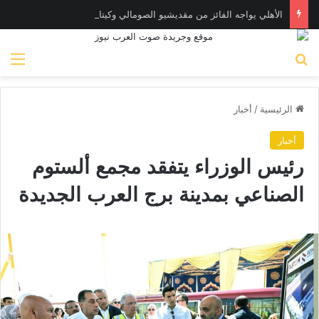
الأهلي يواجه الفائز من مقديشيو الصومالي وكيتارا الأوغندي بالكونفدرالية
بحث عن
الق
الرئيسية
/
أخبار
أخبار
رئيس الوزراء يتفقد مجمع ألستوم
الصناعي بمدينة برج العرب الجديدة