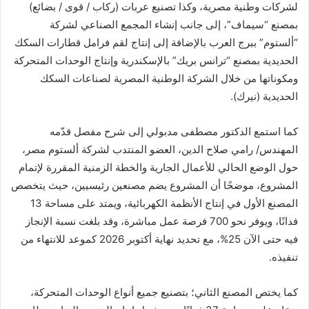
لشركات وطنية مصرية، وكذا تصنيع عربات (ركاب / قوى / بضائع)
بمصنع “سيماف”، إلى جانب إنشاء المجمع الصناعي لشركة
“ألستوم” ببرج العرب بالإضافة إلى إنتاج لقم فرامل قطارات السكك
الحديدية بمصنع “ترانس بريك” بالإسكندرية وإنتاج الوحدات المتحركة
ومكوناتها من خلال الشركة الوطنية المصرية لصناعات السكك
الحديدية (نيرك).
كما استمع الدكتور مصطفى مدبولي إلى شرح مفصل قدّمه
المهندس/ رامي صلاح الدين، العضو المنتدب لشركة ألستوم مصر،
حول الوضع الحالي للأعمال الجارية والخطة الزمنية المقررة لإتمام
المشروع، موضحًا أن المشروع يضم مصنعين رئيسيين، حيث يتخصص
المصنع الأول في إنتاج الأنظمة الكهربائية، ويمتد على مساحة 13
فدانًا، ويوفر نحو 700 فرصة عمل مباشرة، وقد بلغت نسبة الإنجاز
فيه حتى الآن 25%، مع تحديد نهاية أكتوبر 2026 كموعد للانتهاء من
تنفيذه.
كما يختص المصنع الثاني؛ بتصنيع جميع أنواع الوحدات المتحركة،