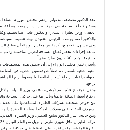
عقد الدكتور مصطفى مدبولي، رئيس مجلس الوزراء، مساء اليوم،
وتحفيز قطاع السياحة، في ضوء التحديات الراهنة بالمنطقة، بح
الحفني، وزير الطيران المدني، والدكتور عادل عبدالعظيم، وك
والدكتور أحمد يوسف، الرئيس التنفيذي لهيئة تنشيط السياحة، 
وفي مستهل الاجتماع، أكد رئيس مجلس الوزراء أن قطاع السياح
متابعة إجراءات تحفيز قطاع السياحة لتعزيز التنافسية ودعم ن
مستهدف جذب 30 مليون سائح سنوياً.
وأشار رئيس مجلس الوزراء إلى أن تحقيق هذه المستهدفات يت
البنية التحتية للمطارات، فضلاً عن تحسين التجربة في المقاصد 
احتواء تداعيات ارتفاع أسعار الطاقة العالمية وتأثيراتها الم
تراجع.
وخلال الاجتماع، قدّم السيد/ شريف فتحي، وزير السياحة والآثار،
ارتفاع أسعار الطاقة عالمياً وتأثيراتها على حركتي السياحة
منح حوافز تشجيعية لشركات الطيران لمساعدتها على تخفيف الآث
يستهدف الحفاظ على معدلات الحركة السياحية الوافدة ذاتها، مق
ومن جانبه، أشار الدكتور سامح الحفني، وزير الطيران المدني، إ
الفترة المقبلة، بما يساعدها على الحفاظ على حركة الطيران 