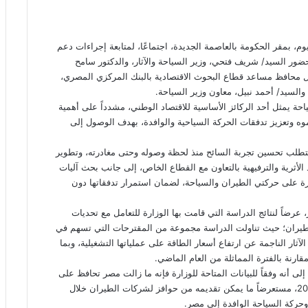
 بمقر الحكومة بالعاصمة الجديدة، اجتماعًا، لمتابعة إجراءات دعم
ضور السيد/ شريف فتحي، وزير السياحة والآثار، والدكتور سامح
يل محافظ مساعد قطاع البحوث الاقتصادية بالبنك المركزي المصري،
والسيد/ أحمد نبيل، معاون وزير السياحة.
ة يمثل أحد الركائز الأساسية للاقتصاد الوطني، مشدداً على أهمية
موه وتعزيز تدفقات الحركة السياحية والوافدة، بهدف الوصول إلى
طلب تحسين تجربة السائح منذ لحظة وصوله وحتى مغادرته، وتطوير
الأثرية والترفيهية بالتعاون مع القطاع الخاص، إلى جانب بحث آليات
باشرة على حركتي الطيران والسياحة، لضمان استمرار تدفقاتها دون
 عرضاً لنتائج الدراسة التي قامت بها الوزارة للتعامل مع تحديات
 والطيران؛ حيث تناولت الدراسة مجموعة من المقترحات التي تسهم في
ار الناجمة عن ارتفاع أسعار الطاقة على عملياتها التشغيلية، وبما
ارنة بالفترة المماثلة من العام الماضي.
لى أنه وفقاً للبيانات المتاحة للوزارة فإنه ما زالت مصر تحافظ على
حركة الطيران خلال شهري مارس وأبريل من العام الجاري 2026، مستعرضاً ما يمكن تقديمه من حوافز لشركات الطيران خلال
وحركة السياحة الوافدة إلى مصر.