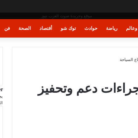
عالم
رياضة
حوادث
توك شو
أقتصاد
الصحة
فن
اع السياحة
إجراءات دعم وتحفيز
r
ال