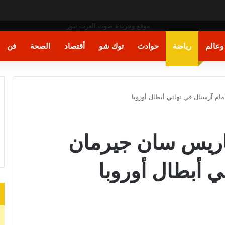
ة
عالم
رياضة
حوادث
توك شو
أقتصاد
الصحة
فن
م آرسنال في نهائي أبطال أوروبا
باريس سان جيرمان
ي أبطال أوروبا