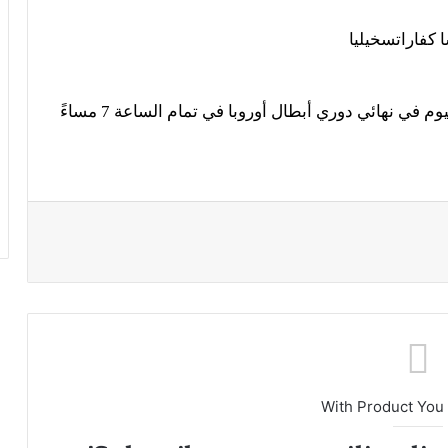
 كفاراتسخيليا
تنطلق مباراة آرسنال أمام باريس سان جيرمان اليوم في نهائي دوري أبطال أوروبا في تمام الساعة 7 مساءً
With Product You