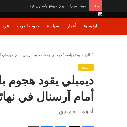
عاجل
موعد مباراة بايرن ميونخ وأستون فيلا وديا والقنوات الناقل
الرئيسية
أخبار
سياسة
صوت العرب
عرب و
الرئيسية
/
رياضة
/
ديمبلي يقود هجوم باريس سان جيرمان أما
رياضة
ديمبلي يقود هجوم 
أمام آرسنال في نهائ
أدهم الحمادي
فيسبوك
X
لينكدإن
ماسنجر
طباعة