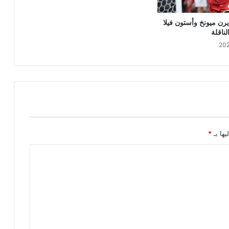
يرن ميونخ وأستون فيلا
لناقلة
يها بـ
*