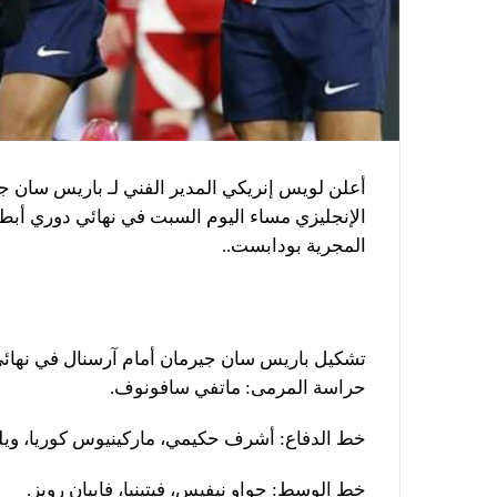
أعلن لويس إنريكي المدير الفني لـ باريس سان ج
الإنجليزي مساء اليوم السبت في نهائي دوري أبط
المجرية بودابست..
تشكيل باريس سان جيرمان أمام آرسنال في نهائي
حراسة المرمى: ماتفي سافونوف.
خط الدفاع: أشرف حكيمي، ماركينيوس كوريا، ويلي
خط الوسط: جواو نيفيس، فيتينيا، فابيان رويز.