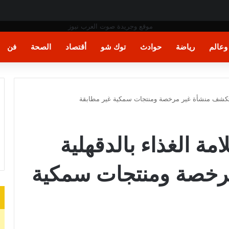
بب تفشي إيبولا
عالم
رياضة
حوادث
توك شو
أقتصاد
الصحة
فن
لية تكشف منشأة غير مرخصة ومنتجات سمكية غير مطابقة
امة الغذاء بالدقهلية
رخصة ومنتجات سمكية