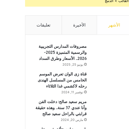
القالب > الدمج
الأشهر
الأخيرة
تعليقات
مصروفات المدارس التجريبية
والرسمية المتميزة 2025-
2026.. الأسعار وطرق السداد
يونيو 25, 2025
قناة زى الوان تعرض الموسم
الخامس من المسلسل الهندى
رحله لاكشمي غدا الثلاثاء
نوفمبر 11, 2024
مريم سعيد صالح: دخلت الفن
وأنا عندي 37 سنة.. وهذه حقيقة
قرابتي بالراحل سعيد صالح
مارس 20, 2024