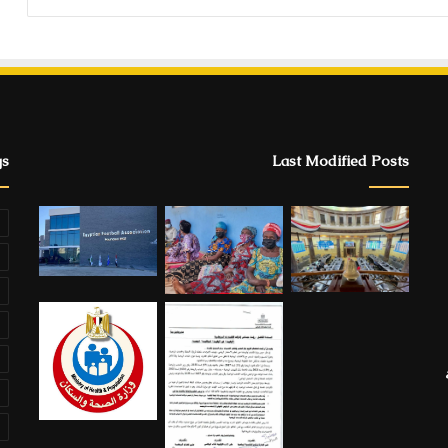
gs
Last Modified Posts
ة