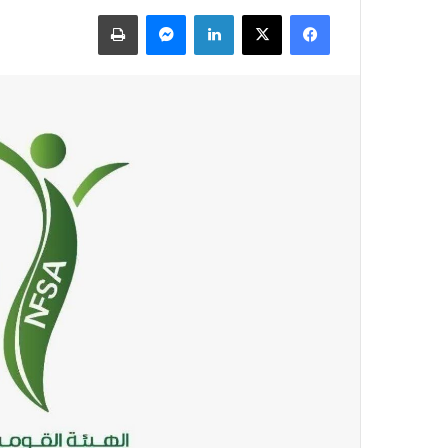
فيسبوك
X
لينكدإن
ماسنجر
طباعة