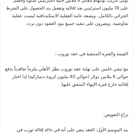
تولى تدريب توتنهام مقابل 8 ملايين جنيه استرليني سنوياً وحصل
على 18 مليون استرليني بعد اقالته وتفعيل بند الحصول على الشرط
الجزائي بالكامل.. وبصفة عامة العقلية الاسكندنافية ليست عقلية
تفاوضية.. ويصرون على تنفيذ جميع بنود العقود دون تردد.
القيمة والفترة المتبقية في عقد توروب :
مع تبقي عامين على نهاية عقد توروب يظل الأهلي ملزماً تعاقدياً بدفع
حوالي 6 ملايين دولار (حوالي 40 مليون كرونة دنماركية) إذا اختار
إقالته خارج فترة الإنهاء المتفق عليها.
نزاع التعويض:
بند الموسم الأول: العقد ينص على أنه في حالة إقالة ثورب في