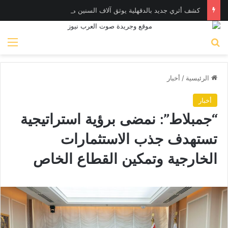
كشف أثري جديد بالدقهلية يوثق آلاف السنين من الاستيطان البشري
بحث عن
الق
الرئيسية
/
أخبار
أخبار
“جمبلاط”: نمضى برؤية استراتيجية
تستهدف جذب الاستثمارات
الخارجية وتمكين القطاع الخاص