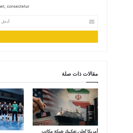
et, consectetur.
أدخل
بريدك
الإلكتروني
مقالات ذات صلة
أمريكا تُعلن..تفكـيك شبكة مكاتب