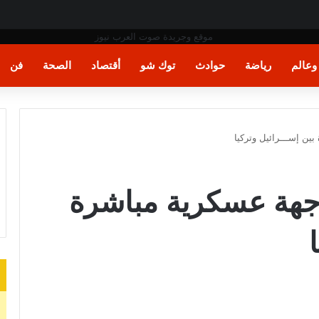
ت اليد في مونديال العالم
عالم
رياضة
حوادث
توك شو
أقتصاد
الصحة
فن
ين إســـرائيل وتركيا
اجهة عسكرية مباشرة