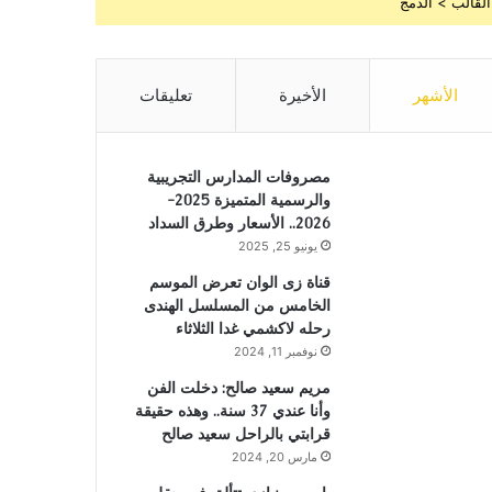
القالب > الدمج
الأشهر
الأخيرة
تعليقات
مصروفات المدارس التجريبية
والرسمية المتميزة 2025-
2026.. الأسعار وطرق السداد
يونيو 25, 2025
قناة زى الوان تعرض الموسم
الخامس من المسلسل الهندى
رحله لاكشمي غدا الثلاثاء
نوفمبر 11, 2024
مريم سعيد صالح: دخلت الفن
وأنا عندي 37 سنة.. وهذه حقيقة
قرابتي بالراحل سعيد صالح
مارس 20, 2024