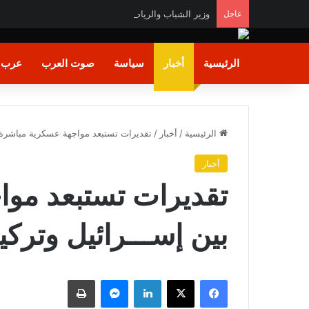
عاجل
وزير الشباب والرياضة يشيد بالأداء البطولي لمنتخب ناشئا
الرئيسية
أخبار
سياسة
صوت العرب
عرب و
الرئيسية
/
أخبار
/
تقديرات تستبعد مواجهة عسكرية مباشرة ب
أخبار
تقديرات تستبعد مو
بين إســـرائيل وتركيا
فيسبوك
X
لينكدإن
ماسنجر
طباعة