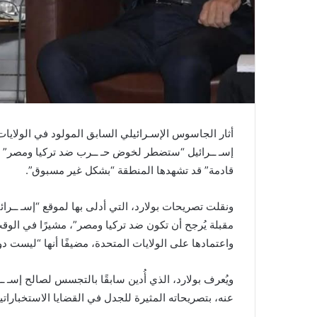
أثار الجاسوس الإسـرائيلي السابق المولود في الولايات 
إسـ ــرائيل “ستضطر لخوض حـ ــرب ضد تركيا ومصر” عقب
قادمة” قد تشهدها المنطقة “بشكل غير مسبوق”.
ونقلت تصريحات بولارد، التي أدلى بها لموقع “إسـ ــرائ
مقبلة يُرجح أن تكون ضد تركيا ومصر”، مشيرًا في الوقت
واعتمادها على الولايات المتحدة، مضيفًا أنها “ليست د
عنه، بتصريحاته المثيرة للجدل في القضايا الاستخباراتية