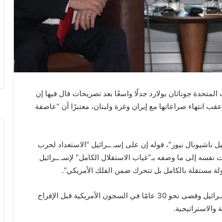
المتحدة جوناثان بولارد جدلًا واسعًا بعد تصريحات قال فيها إن
 انتهاء صراعاتها مع إيران وغزة ولبنان، معتبرًا أن “عاصفة
يل ناشيونال نيوز”، قوله إن على إسـ ــرائيل “الاستعداد لحرب
 نفسه إلى ما وصفه بـ”غياب الاستقلال الكامل” لإسـ ــرائيل
ولة مستقلة بالكامل بل تتحرك ضمن الفلك الأمريكي”.
ويُعرف بولارد، الذي أُدين سابقًا بالتجسس لصالح إسـ ـــرائيل وقضى نحو 30 عامًا في السجون الأمريكية قبل الإفراج
 والاستراتيجية.