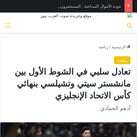
عودة الأموال السـاخنة.. المستثمرون الأجانب والعرب يضخون 282 مليون دولار في أدوات الدين المصرية
بحث عن
الق
الرئيسية
/
رياضة
رياضة
تعادل سلبي في الشوط الأول بين
مانشستر سيتي وتشيلسي بنهائي
كأس الاتحاد الإنجليزي
أدهم الحمادي