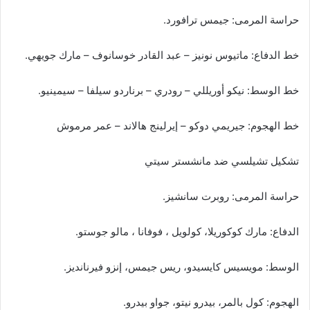
حراسة المرمى: جيمس ترافورد.
خط الدفاع: ماتيوس نونيز – عبد القادر خوسانوف – مارك جويهي.
خط الوسط: نيكو أوريللي – رودري – برناردو سيلفا – سيمينيو.
خط الهجوم: جيريمي دوكو – إيرلينج هالاند – عمر مرموش
تشكيل تشيلسي ضد مانشستر سيتي
حراسة المرمى: روبرت سانشيز.
الدفاع: مارك كوكوريلا، كولويل ، فوفانا ، مالو جوستو.
الوسط: مويسيس كايسيدو، ريس جيمس، إنزو فيرنانديز.
الهجوم: كول بالمر، بيدرو نيتو، جواو بيدرو.