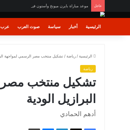
عاجل
موعد مباراة بايرن ميونخ وأستون فيلا وديا والقنوات الناقل
الرئيسية
أخبار
سياسة
صوت العرب
عرب و
الرئيسية
/
رياضة
/
تشكيل منتخب مصر الرسمي لمواجهة البرا
رياضة
تشكيل منتخب مصر 
البرازيل الودية
أدهم الحمادي
فيسبوك
X
لينكدإن
ماسنجر
طباعة