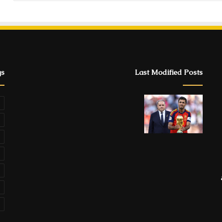
gs
Last Modified Posts
ة