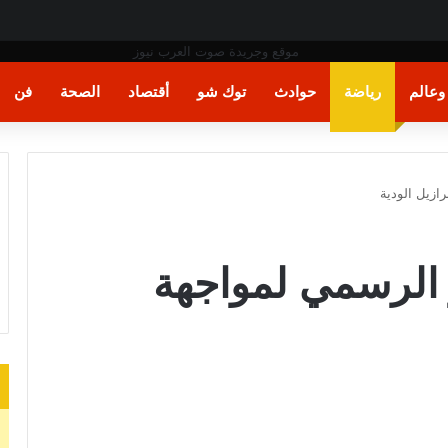
ة
عالم
رياضة
حوادث
توك شو
أقتصاد
الصحة
فن
زيل الودية
الرسمي لمواجهة