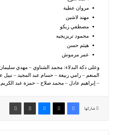
مروان عطية
مهند لاشين
مصطفي زيكو
محمود تريزيجيه
هيثم حسن
عمر مرموش
وعلى دكة البدلاء: محمد الشناوي – مهدي سليمان
المنعم – رامي ربيعة – حسام عبد المجيد – نبيل ع
– إبراهيم عادل – محمد صلاح – حمزة عبد الكريم.
فيسبوك
X
ماسنجر
مشاركة عبر البريد
طباعة
شاركها