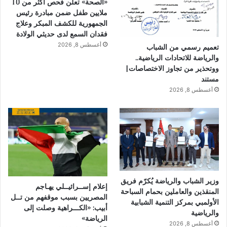
«الصحة» تعلن فحص أكثر من 10
ملايين طفل ضمن مبادرة رئيس
الجمهورية للكشف المبكر وعلاج
فقدان السمع لدى حديثي الولادة
أغسطس 8, 2026
تعميم رسمي من الشباب
والرياضة للاتحادات الرياضية..
ووتحذير من تجاوز الاختصاصات|
مستند
أغسطس 8, 2026
وزير الشباب والرياضة يُكرّم فريق
إعلام إســرائيــلي يهـاجم
المنقذين والعاملين بحمام السباحة
المصريين بسبب موقفهم من تــل
الأولمبي بمركز التنمية الشبابية
أبيب: «الكـــراهية وصلت إلى
والرياضية
الرياضة»
أغسطس 8, 2026