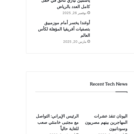
ياسمين نيازي تتألق في حقل
كامل العدد بالرياض
نوفمبر 26, 2025
أوغندا يخسر أمام موزمبيق
بتصفيات أفريقيا المؤهلة لكأس
العالم
مارس 20, 2025
Recent Tech News
اليونان تنقذ عشرات
الرئيس الإيراني: التواصل
المهاجرين بينهم مصريون
مع مجتبى خامنئي صعب
وسودانيون
للغاية حالياً