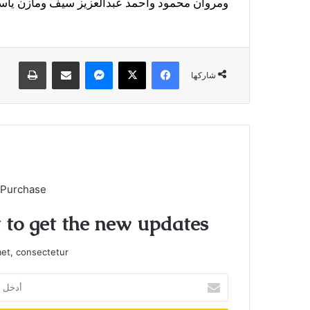
ومروان محمود وأحمد عبدالعزيز سيف ومازن ياس
فيسبوك
X
ماسنجر
مشاركة عبر البريد
طباعة
شاركها
 Purchase
t to get the new updates!
et, consectetur.
أدخل
بريدك
الإلكتروني