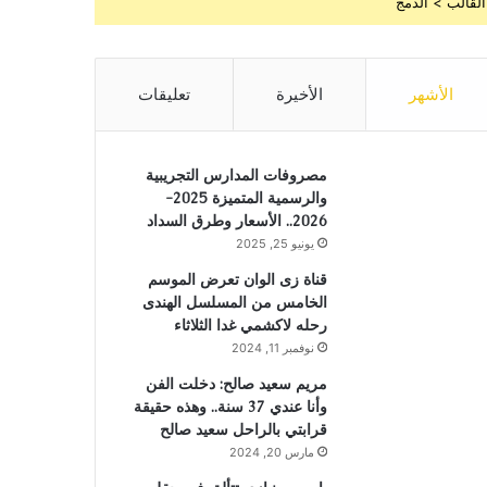
القالب > الدمج
الأشهر
الأخيرة
تعليقات
مصروفات المدارس التجريبية
والرسمية المتميزة 2025-
2026.. الأسعار وطرق السداد
يونيو 25, 2025
قناة زى الوان تعرض الموسم
الخامس من المسلسل الهندى
رحله لاكشمي غدا الثلاثاء
نوفمبر 11, 2024
مريم سعيد صالح: دخلت الفن
وأنا عندي 37 سنة.. وهذه حقيقة
قرابتي بالراحل سعيد صالح
مارس 20, 2024