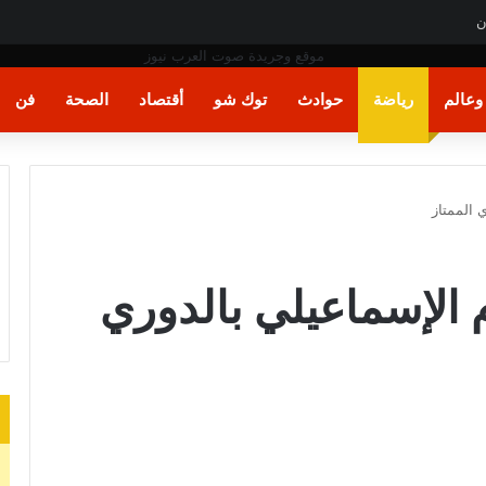
ن
عالم
رياضة
حوادث
توك شو
أقتصاد
الصحة
فن
 الممتاز
 الإسماعيلي بالدوري