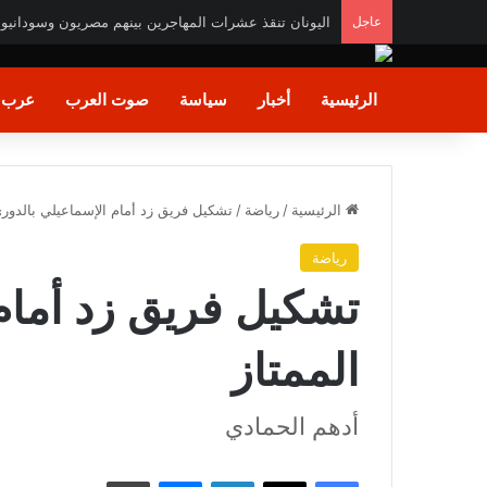
عاجل
اليونان تنقذ عشرات المهاجرين بينهم مصريون وسودانيو
الرئيسية
أخبار
سياسة
صوت العرب
عرب و
الرئيسية
/
رياضة
/
تشكيل فريق زد أمام الإسماعيلي بالدوري
رياضة
تشكيل فريق زد أمام
الممتاز
أدهم الحمادي
فيسبوك
X
لينكدإن
ماسنجر
طباعة