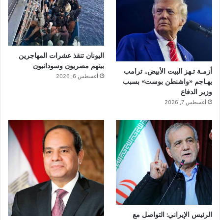
اليونان تنقذ عشرات المهاجرين
بينهم مصريون وسودانيون
أزمـة تـهز البيت الأبيض.. ترامب
أغسطس 6, 2026
يهـاجم «واشنطن بوست» بسبب
وزير الدفاع
أغسطس 7, 2026
الرئيس الإيراني: التواصل مع