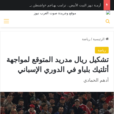
أزمـة تـهز البيت الأبيض.. ترامب يهـاجم «واشنطن بوست» بسبب وزير الدفاع
بحث عن
الق
الرئيسية
/
رياضة
رياضة
تشكيل ريال مدريد المتوقع لمواجهة
أتلتيك بلباو في الدوري الإسباني
أدهم الحمادي