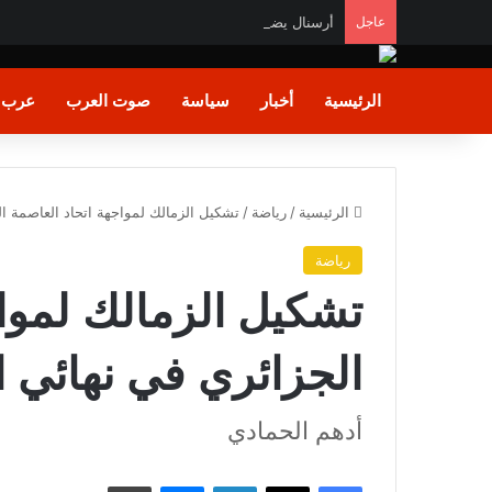
عاجل
أرسنال يضم برونو جيماريش من نيوكاسل
الرئيسية
أخبار
سياسة
صوت العرب
عرب و
الرئيسية
/
رياضة
/
تشكيل الزمالك لمواجهة اتحاد العاصمة ال
رياضة
تشكيل الزمالك لمواج
الجزائري في نهائي ا
أدهم الحمادي
فيسبوك
X
لينكدإن
ماسنجر
طباعة