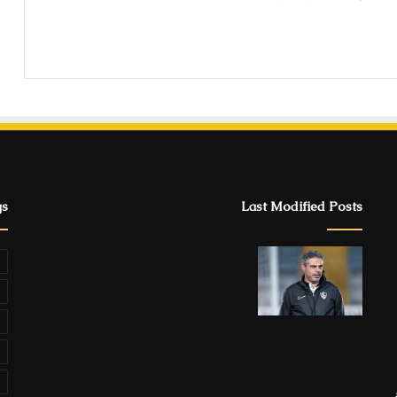
gs
Last Modified Posts
ة