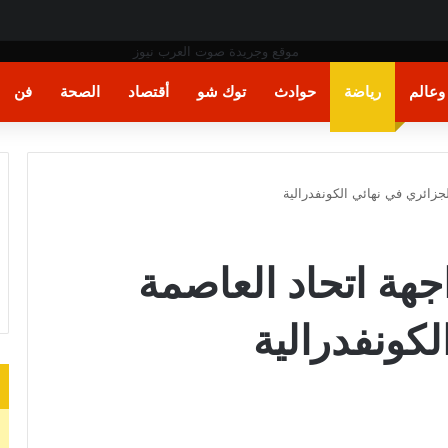
عالم
رياضة
حوادث
توك شو
أقتصاد
الصحة
فن
جزائري في نهائي الكونفدرالية
هة اتحاد العاصمة
لكونفدرالية