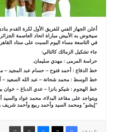
أعلن الجهاز الفني للفريق الأول لكرة القدم بنا
سيخوض به الأبيض مباراة اتحاد العاصمة الجزائري
في التاسعة مساء اليوم السبت على ستاد القاهرة
جاء تشكيل الزمالك كالتالي:
حراسة المرمى : مهدي سليمان.
خط الدفاع : أحمد فتوح – حسام عبد المجيد – م
خط الوسط : محمد شحاتة – عبد الله السعيد – آد
خط الهجوم : شيكو بانزا – عدي الدباغ – خوان بيز
ويتواجد على مقاعد البدلاء، محمد عواد والسيد
“إيشو” ومحمد السيد وأحمد ربيع وأحمد شريف 
فيسبوك
X
ماسنجر
مشاركة عبر البريد
طباعة
شاركها