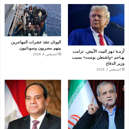
اليونان تنقذ عشرات المهاجرين
بينهم مصريون وسودانيون
أزمـة تـهز البيت الأبيض.. ترامب
أغسطس 6, 2026
يهـاجم «واشنطن بوست» بسبب
وزير الدفاع
أغسطس 7, 2026