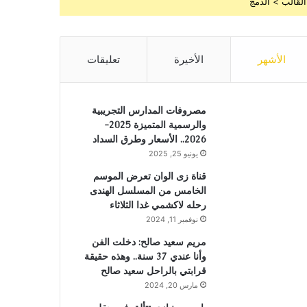
القالب > الدمج
الأشهر
الأخيرة
تعليقات
مصروفات المدارس التجريبية
والرسمية المتميزة 2025-
2026.. الأسعار وطرق السداد
يونيو 25, 2025
قناة زى الوان تعرض الموسم
الخامس من المسلسل الهندى
رحله لاكشمي غدا الثلاثاء
نوفمبر 11, 2024
مريم سعيد صالح: دخلت الفن
وأنا عندي 37 سنة.. وهذه حقيقة
قرابتي بالراحل سعيد صالح
مارس 20, 2024