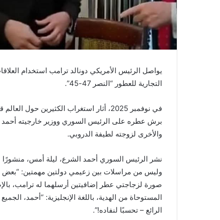
يواصل الرئيس الأمريكي دونالد ترامب استخدام العلاقات
التجارية للعطور “النصر 47-45”.
في نوفمبر 2025، أثار استغراب الكثيرين حول 
برش عطره على الرئيس السوري ووزير خارجيته أحمد ال
والأخرى لزوجته لطيفة الدروبي.
نشر الرئيس السوري أحمد الشرع، ليلة أمس، منشورًا 
وليس من مراسلات بين زعيمي دولتين مهمتين: “بعض اللقا
صورة لزجاجتي عطر إضافيتين أرسلهما له ترامب، بالإض
المستوحاة من الهدية، باللغة الإنجليزية: “أحمد، الجمي
الرائع – تحسبًا لنفاده!”.