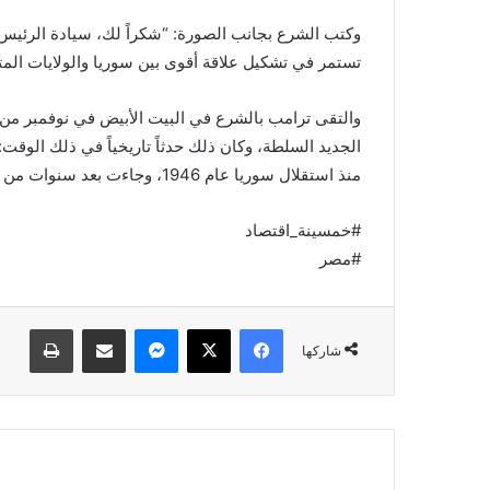
وكتب الشرع بجانب الصورة: “شكراً لك، سيادة الرئيس ت
تستمر في تشكيل علاقة أقوى بين سوريا والولايات المت
والتقى ترامب بالشرع في البيت الأبيض في نوفمبر من
الجديد السلطة، وكان ذلك حدثاً تاريخياً في ذلك الوقت
منذ استقلال سوريا عام 1946، وجاءت بعد سنوات من تعرض دمشق لعقوبات شديدة من واشنطن.
#خمسينة_اقتصاد
#مصر
فيسبوك
X
ماسنجر
مشاركة عبر البريد
طباعة
شاركها