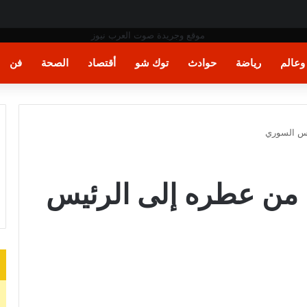
ت اليد في مونديال العالم
عالم
رياضة
حوادث
توك شو
أقتصاد
الصحة
فن
يس السوري
 من عطره إلى الرئيس