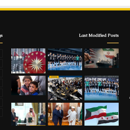
gs
Last Modified Posts
ة