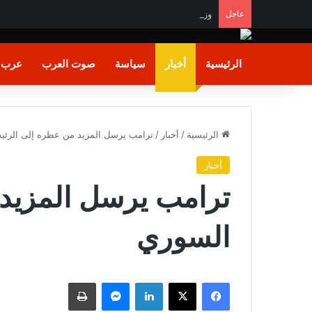
عاجل
وزير الشباب والرياضة يشيد بالأداء البطولي لمنتخب ناشئا
الرئيسية
أخبار
سياسة
صوت العرب
عرب و
الرئيسية
/
أخبار
/
ترامب يرسل المزيد من عطره إلى الرئ
أخبار
ترامب يرسل المزيد
السوري
فيسبوك
X
لينكدإن
ماسنجر
طباعة