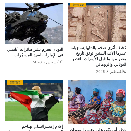
كشف أثري ضخم بالدقهلية.. جبانة
اليونان تعتزم نشر طائرات أباتشي
عمرها آلاف السنين توثق تاريخ
في الإمارات لصيد المسـيّرات
مصر من ما قبل الأسرات للعصر
أغسطس 8, 2026
اليوناني والروماني
أغسطس 8, 2026
إعلام إســرائيــلي يهـاجم
حظر أمريكي على جنوب السودان