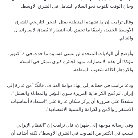
وحان الوقت للتوجه نحو السلام الشامل في الشرق الأوسط.
وقال ترامب إن ما تشهده المنطقة يمثل الفجر التاريخي للشرق
الأوسط الجديد، واصفًا ما تحقق بأنه انتصار لا يُصدق لإسـ رائيـ ل
والعالم.
وأوضح أن الولايات المتحدة لن تنسى قسـ وة ما حدث في 7 أكتوبر،
مؤكدًا أن هذه الانتصارات تمهد لجائزة كبرى تتمثل في السلام
والازدهار لكافة شعوب المنطقة.
ودعا ترامب في خطابه إلى إنهاء دوامة العنـ ف، قائلًا: “من غـ زة إلى
إيران، لم تُنتج الكراهـ ية المريرة سوى البؤس والمعاناة والفشل”،
مشددًا على ضرورة أن يركز سكان غـ زة على “استعادة أساسيات
الاستقرار والأمن والكرامة والتنمية الاقتصادية”.
وفي رسالة موجهة إلى طهران، قال ترامب إن “النظام الإيراني
تسبب في الكثير من المـ وت في الشرق الأوسط”، لكنه أضاف أن