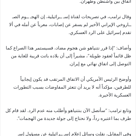
اتفاق بين واشنطن وطهران.
وقال ترامب، في تصريحات لقناة إسـ ــرائيلية، إن الهجـ ــوم الصـ
ــاروخي الإيراني الأخير لم يسفر عن إصابات، معرباً عن أمله في ألا
تقدم إسرائيل على الرد العسكري.
وأضاف: “إذا قرر نتنياهو شن هجوم مضاد، فسيستمر هذا الصراع كما
ظل قائماً لعقود طويلة”، مشيراً إلى أن بلاده باتت قريبة للغاية من
التوصل إلى اتفاق نهائي مع إيران.
وأوضح الرئيس الأمريكي أن الاتفاق المرتقب قد يكون إيجابياً
للطرفين، مؤكداً أنه لا يريد أن تتعثر المفاوضات بسبب التطورات
العسكرية الأخيرة.
وتابع ترامب: “سأتصل الآن بنتنياهو وأطلب منه عدم الرد. لقد قام كل
طرف بما اعتبره رداً، ولا نحتاج إلى جولة جديدة من الهجمات”.
وفي المقابل، نقلت وسائل إعلام إسـ ــرائيلية عن مسؤول إسـ