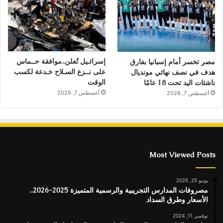
إسرائـيل تُعلن..موافقة حــماس
مصر تخسر أمام إسبانيا بفارق
على نــزع السـلاح خـدعة لكسب
هدف في نصف نهائي مونديال
الوقت
ناشئات اليد تحت 18 عامًا
أغسطس 7, 2026
أغسطس 7, 2026
Most Viewed Posts
يونيو 25, 2025
مصروفات المدارس التجريبية والرسمية المتميزة 2025-2026..
الأسعار وطرق السداد
نوفمبر 11, 2024