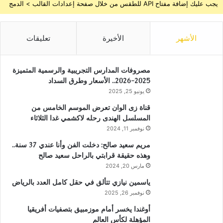
يجب عليك إضافة مفتاح API للطقس من خلال صفحة إعدادات القالب > الدمج
الأشهر
الأخيرة
تعليقات
مصروفات المدارس التجريبية والرسمية المتميزة
2025-2026.. الأسعار وطرق السداد
يونيو 25, 2025
قناة زى الوان تعرض الموسم الخامس من
المسلسل الهندى رحله لاكشمي غدا الثلاثاء
نوفمبر 11, 2024
مريم سعيد صالح: دخلت الفن وأنا عندي 37 سنة..
وهذه حقيقة قرابتي بالراحل سعيد صالح
مارس 20, 2024
ياسمين نيازي تتألق في حقل كامل العدد بالرياض
نوفمبر 26, 2025
أوغندا يخسر أمام موزمبيق بتصفيات أفريقيا
المؤهلة لكأس العالم