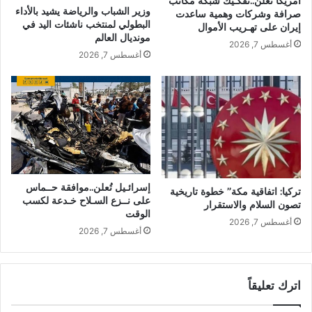
أمريكا تُعلن..تفكـيك شبكة مكاتب
وزير الشباب والرياضة يشيد بالأداء
صرافة وشركات وهمية ساعدت
البطولي لمنتخب ناشئات اليد في
إيران على تهـريب الأموال
مونديال العالم
أغسطس 7, 2026
أغسطس 7, 2026
إسرائـيل تُعلن..موافقة حــماس
تركيا: اتفاقية مكة” خطوة تاريخية
على نــزع السـلاح خـدعة لكسب
تصون السلام والاستقرار
الوقت
أغسطس 7, 2026
أغسطس 7, 2026
اترك تعليقاً