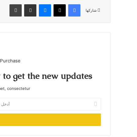
فيسبوك
X
ماسنجر
مشاركة عبر البريد
طباعة
شاركها
 Purchase
t to get the new updates!
et, consectetur.
أدخل
بريدك
الإلكتروني