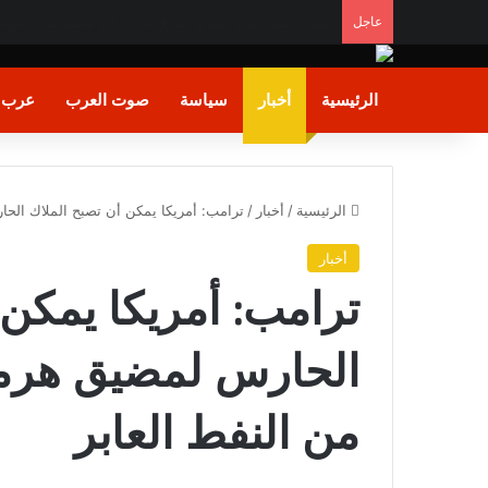
عاجل
إسرائـيل تُعلن..موافقة حــماس على نــزع السـلاح خـد
الرئيسية
أخبار
سياسة
صوت العرب
عرب و
الرئيسية
/
أخبار
/
ترامب: أمريكا يمكن أن تصبح الملاك الحارس لمضيق 
أخبار
ترامب: أمريكا يمكن 
من النفط العابر