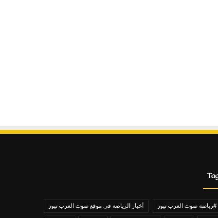
Ta
#رياضة صوت العرب نيوز
أخبار الرياضة في موقع صوت العرب نيوز