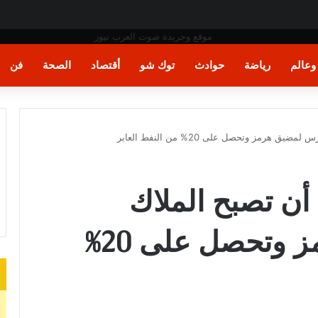
عة لكسب الوقت
عالم
رياضة
حوادث
توك شو
أقتصاد
الصحة
فن
هرمز وتحصل على 20% من النفط العابر
أن تصبح الملاك
الحارس لمضيق هرمز وتحصل على 20%