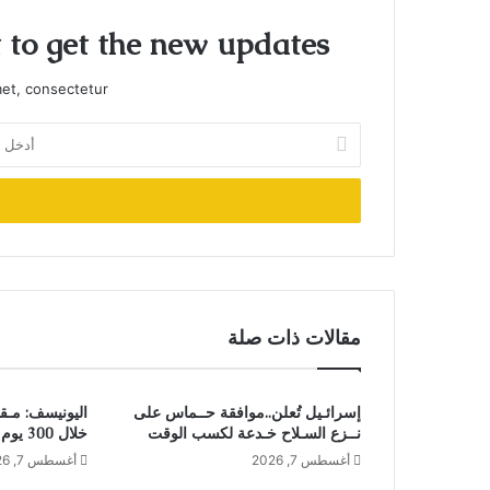
t to get the new updates!
et, consectetur.
أدخل
بريدك
الإلكتروني
مقالات ذات صلة
إسرائـيل تُعلن..موافقة حــماس على
نــزع السـلاح خـدعة لكسب الوقت
خلال 300 يوم من وقف إطلاق النـار
أغسطس 7, 2026
أغسطس 7, 2026