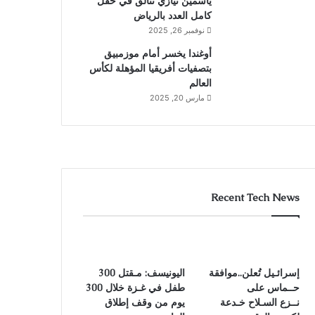
ياسمين نيازي تتألق في حقل
كامل العدد بالرياض
نوفمبر 26, 2025
أوغندا يخسر أمام موزمبيق
بتصفيات أفريقيا المؤهلة لكأس
العالم
مارس 20, 2025
Recent Tech News
إسرائـيل تُعلن..موافقة
اليونيسف: مـقتل 300
حــماس على
طفل في غـزة خلال 300
نــزع السـلاح خـدعة
يوم من وقف إطلاق