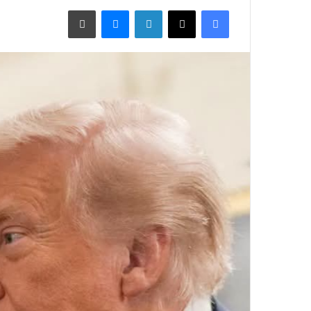
فيسبوك
X
لينكدإن
ماسنجر
طباعة