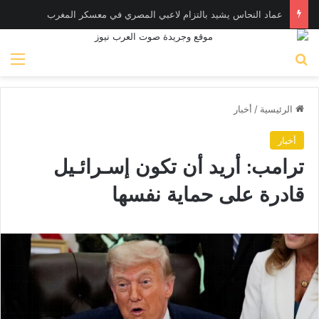
عماد النحاس يشيد بالتزام لاعبي المصري في معسكر المغرب
بحث عن
الق
الرئيسية
/
أخبار
أخبار
ترامب: أريد أن تكون إسـرائـيل
قادرة على حماية نفسها