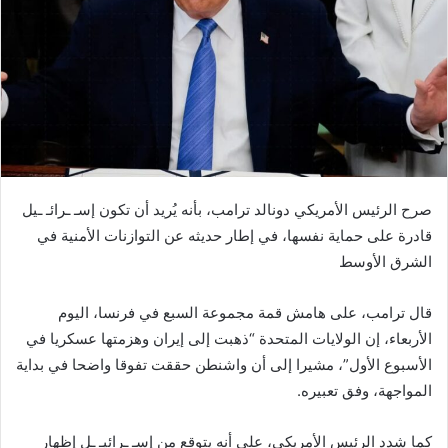
صرح الرئيس الأمريكي دونالد ترامب، بأنه يُريد أن تكون إسـ ـرائـ ـيل
قادرة على حماية نفسها، في إطار حديثه عن التوازنات الأمنية في
الشرق الأوسط
قال ترامب، على هامش قمة مجموعة السبع في فرنسا، اليوم
الأربعاء، إن الولايات المتحدة “ذهبت إلى إيران وهزمتها عسكريا في
الأسبوع الأول”، مشيرا إلى أن واشنطن حققت تفوقا واضحا في بداية
المواجهة، وفق تعبيره.
كما شدد الرئيس الأمريكي، على أنه يتوقع من إسـ ـرائيـ ـل إظهار