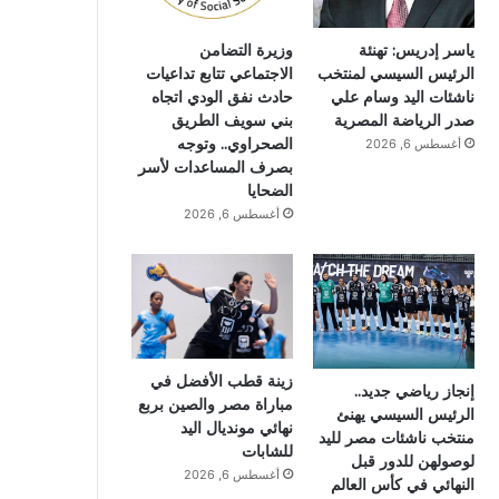
ياسر إدريس: تهنئة
وزيرة التضامن
الرئيس السيسي لمنتخب
الاجتماعي تتابع تداعيات
ناشئات اليد وسام علي
حادث نفق الودي اتجاه
صدر الرياضة المصرية
بني سويف الطريق
الصحراوي.. وتوجه
أغسطس 6, 2026
بصرف المساعدات لأسر
الضحايا
أغسطس 6, 2026
زينة قطب الأفضل في
إنجاز رياضي جديد..
مباراة مصر والصين بربع
الرئيس السيسي يهنئ
نهائي مونديال اليد
منتخب ناشئات مصر لليد
للشابات
لوصولهن للدور قبل
أغسطس 6, 2026
النهائي في كأس العالم