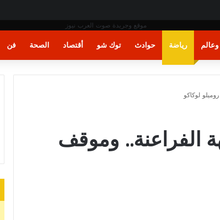
عالم
رياضة
حوادث
توك شو
أقتصاد
الصحة
فن
وميلو لوكاكو
ة الفراعنة.. وموقف