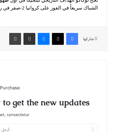
الشباك سريعاً في الفوز على كرواتيا 2-صفر في رييكا والتي جاءت بروفة للمونديال.
فيسبوك
X
ماسنجر
مشاركة عبر البريد
طباعة
شاركها
 Purchase
t to get the new updates!
et, consectetur.
أدخل
بريدك