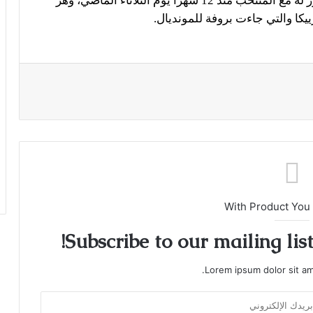
نجح لوكاكو الهداف التاريخي لبلجيكا في أول ظهور له مع المنتخب منذ 12 شهراً يوم الثلاثاء الماضي، وهز
With Product You
Subscribe to our mailing lis
Lorem ipsum dolor sit am