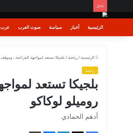
عاجل
الرئيسية
أخبار
سياسة
صوت العرب
عرب و
الرئيسية
/
رياضة
/
بلجيكا تستعد لمواجهة الفراعنة.. وموقف ر
رياضة
بلجيكا تستعد لمواجه
روميلو لوكاكو
أدهم الحمادي
فيسبوك
X
لينكدإن
ماسنجر
طباعة