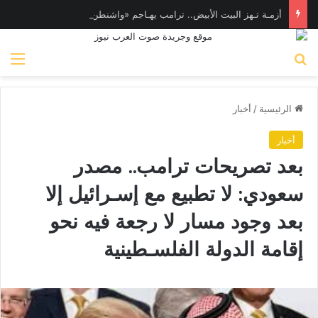
أزمـة تـهز البيت الأبيض.. ترامب يهـاجم «واشنطن بوست» بسبب وزير الدفاع
بحث عن
الق
الرئيسية
/
أخبار
أخبار
بعد تصريحات ترامب.. مصدر
سعودي: لا تطبيع مع إسـرائيل إلا
بعد وجود مسار لا رجعة فيه نحو
إقامة الدولة الفلسـطينية